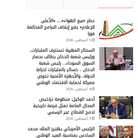
حظر «بيع الهواء»…. «الأعلى
للإعلام» يقرر إيقاف البرامج المخالفة
فورا
5 أغسطس، 2026
السجائر المهربة تستنزف المليارات..
ورئيس شعبة الدخان يطالب بحصار
السوق السوداء… رئيس شعبة
الدخان .. خسائر بالمليارات لخزانة
الدولة.. والأجهزة الأمنية تخوض
معركة لحماية الاقتصاد الوطني
4 أغسطس، 2026
أحمد الوكيل: منظومة تراخيص
المحال العامة تمثل فرصة تاريخية
لدمج القطاع غير الرسمي
3 أغسطس، 2026
الرئيس الأمريكي يهنئ الملك محمد
السادس بمناسبة العيد الوطني