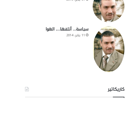
سياسة… أتلفها…. الهوا
11 يناير، 2014
كاريكاتير