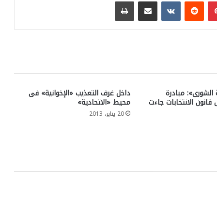
بينتيريست
مشاركة عبر البريد
طباعة
الشورى»: مبادرة
داخل غرف التعذيب «الإخوانية» فى
 قانون الانتخابات جاءت
محيط «الاتحادية»
20 يناير، 2013