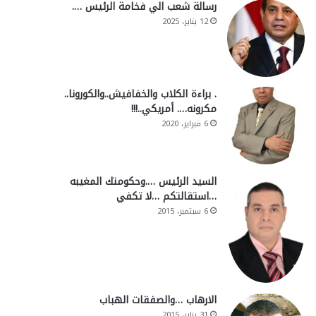
رسالة شعب الي فخامة الرئيس ….
12 يناير، 2025
. براءة الكلاب والخفافيش..والكورونا..
مكرونه…. أمريكي..!!!
6 فبراير، 2020
السيد الرئيس ….وحكومتك المغيبه
…استقالتكم …لا تكفي
6 سبتمبر، 2015
الارهاب …والصفقات الهباب
31 يناير، 2015