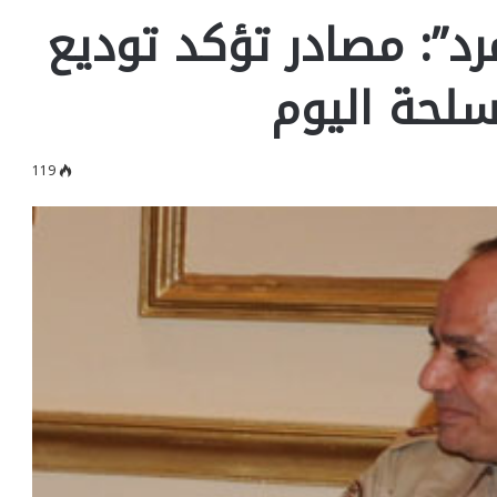
رد”: مصادر تؤكد توديع
لحة اليوم
119