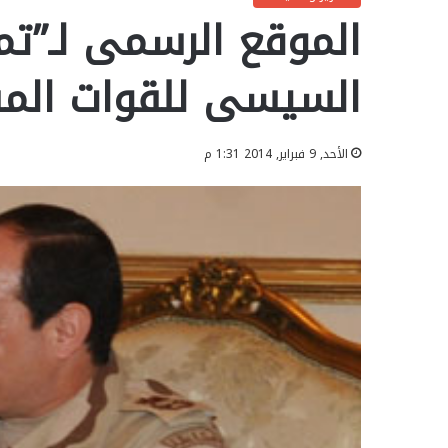
الموقع الرسمى لـ”تم
السيسى للقوات المس
الأحد, 9 فبراير, 2014 1:31 م