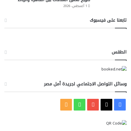
1 أغسطس، 2026
تابعنا على فيسبوك
الطقس
وسائل التواصل الاجتماعي لجريدة أمل مصر
‫X
فيسبوك
‫YouTube
واتساب
ملخص
الموقع
RSS