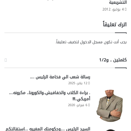
التشريعية
4 يوليو، 2012
اترك تعليقاً
يجب أنت تكون
مسجل الدخول
لتضيف تعليقاً.
كلمتين .. و1/2
رسالة شعب الي فخامة الرئيس ….
12 يناير، 2025
. براءة الكلاب والخفافيش..والكورونا.. مكرونه….
أمريكي..!!!
6 فبراير، 2020
السيد الرئيس ….وحكومتك المغيبه …استقالتكم