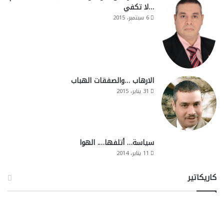
…لا تكفي
6 سبتمبر، 2015
الارهاب …والصفقات الهباب
31 يناير، 2015
سياسة… أتلفها…. الهوا
11 يناير، 2014
كاريكاتير