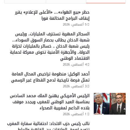
حظر «بيع الهواء»…. «الأعلى للإعلام» يقرر
إيقاف البرامج المخالفة فورا
5 أغسطس، 2026
السجائر المهربة تستنزف المليارات.. ورئيس
شعبة الدخان يطالب بحصار السوق السوداء…
رئيس شعبة الدخان .. خسائر بالمليارات لخزانة
الدولة.. والأجهزة الأمنية تخوض معركة لحماية
الاقتصاد الوطني
4 أغسطس، 2026
أحمد الوكيل: منظومة تراخيص المحال العامة
تمثل فرصة تاريخية لدمج القطاع غير الرسمي
3 أغسطس، 2026
الرئيس الأمريكي يهنئ الملك محمد السادس
بمناسبة العيد الوطني للمغرب ويجدد موقف
بلاده الداعم لمغربية الصحراء
1 أغسطس، 2026
نائب رئيس حزب الاتحاد: احتفالية سفارة المغرب
تتويج لعمق العلاقات بين القاهرة والرباط