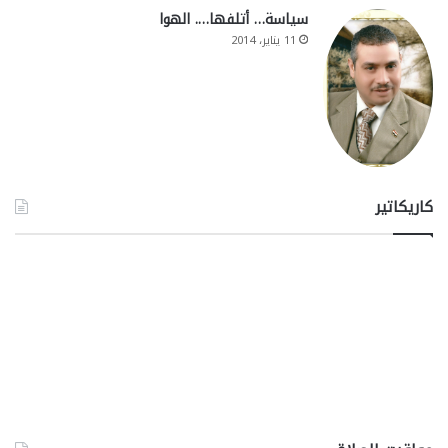
سياسة… أتلفها…. الهوا
11 يناير، 2014
كاريكاتير