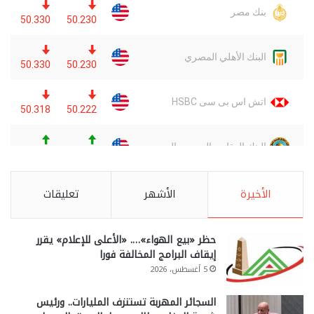
الأخيرة
الأشهر
تعليقات
حظر «بيع الهواء»…. «الأعلى للإعلام» يقرر
إيقاف البرامج المخالفة فورا
5 أغسطس، 2026
السجائر المهربة تستنزف المليارات.. ورئيس