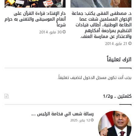
د. مصطفى الفقى يكتب: جماعة
دار الإفتاء: قراءة القرآن على
الإخوان المسلمين شقت عصا
أنغام الموسيقى والتغنى به حرام
الطاعة الوطنية.. أطالب قيادات
شرعاً
التنظيم بمراجعة أفكارهم
30 مايو، 2014
والاعتذار عن ممارسة العنف.
21 مايو، 2014
اترك تعليقاً
يجب أنت تكون
مسجل الدخول
لتضيف تعليقاً.
كلمتين .. و1/2
رسالة شعب الي فخامة الرئيس ….
12 يناير، 2025