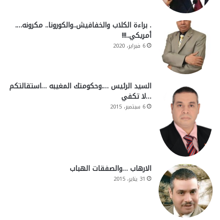
. براءة الكلاب والخفافيش..والكورونا.. مكرونه….
أمريكي..!!!
6 فبراير، 2020
السيد الرئيس ….وحكومتك المغيبه …استقالتكم
…لا تكفي
6 سبتمبر، 2015
الارهاب …والصفقات الهباب
31 يناير، 2015