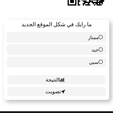
ما رايك في شكل الموقع الجديد
ممتاز
6 ( 85.71 % )
جيد
0 ( 0 % )
سيي
1 ( 14.29 % )