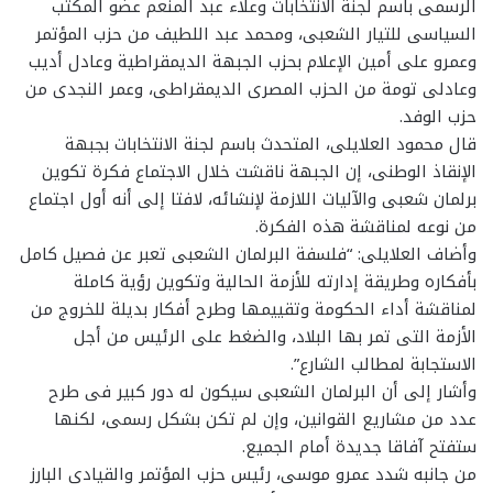
الرسمى باسم لجنة الانتخابات وعلاء عبد المنعم عضو المكتب
السياسى للتيار الشعبى، ومحمد عبد اللطيف من حزب المؤتمر
وعمرو على أمين الإعلام بحزب الجبهة الديمقراطية وعادل أديب
وعادلى تومة من الحزب المصرى الديمقراطى، وعمر النجدى من
حزب الوفد.
قال محمود العلايلى، المتحدث باسم لجنة الانتخابات بجبهة
الإنقاذ الوطنى، إن الجبهة ناقشت خلال الاجتماع فكرة تكوين
برلمان شعبى والآليات اللازمة لإنشائه، لافتا إلى أنه أول اجتماع
من نوعه لمناقشة هذه الفكرة.
وأضاف العلايلى: “فلسفة البرلمان الشعبى تعبر عن فصيل كامل
بأفكاره وطريقة إدارته للأزمة الحالية وتكوين رؤية كاملة
لمناقشة أداء الحكومة وتقييمها وطرح أفكار بديلة للخروج من
الأزمة التى تمر بها البلاد، والضغط على الرئيس من أجل
الاستجابة لمطالب الشارع”.
وأشار إلى أن البرلمان الشعبى سيكون له دور كبير فى طرح
عدد من مشاريع القوانين، وإن لم تكن بشكل رسمى، لكنها
ستفتح آفاقا جديدة أمام الجميع.
من جانبه شدد عمرو موسى، رئيس حزب المؤتمر والقيادى البارز