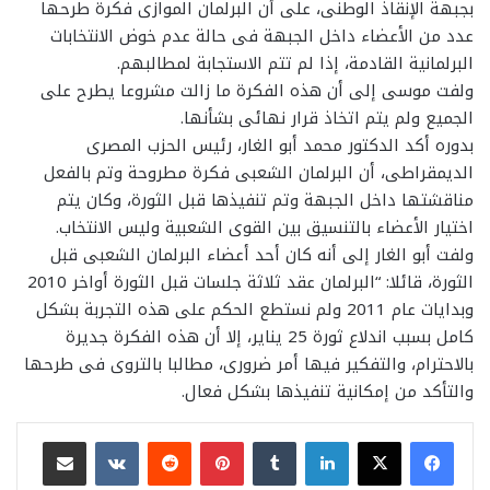
بجبهة الإنقاذ الوطنى، على أن البرلمان الموازى فكرة طرحها
عدد من الأعضاء داخل الجبهة فى حالة عدم خوض الانتخابات
البرلمانية القادمة، إذا لم تتم الاستجابة لمطالبهم.
ولفت موسى إلى أن هذه الفكرة ما زالت مشروعا يطرح على
الجميع ولم يتم اتخاذ قرار نهائى بشأنها.
بدوره أكد الدكتور محمد أبو الغار، رئيس الحزب المصرى
الديمقراطى، أن البرلمان الشعبى فكرة مطروحة وتم بالفعل
مناقشتها داخل الجبهة وتم تنفيذها قبل الثورة، وكان يتم
اختيار الأعضاء بالتنسيق بين القوى الشعبية وليس الانتخاب.
ولفت أبو الغار إلى أنه كان أحد أعضاء البرلمان الشعبى قبل
الثورة، قائلا: “البرلمان عقد ثلاثة جلسات قبل الثورة أواخر 2010
وبدايات عام 2011 ولم نستطع الحكم على هذه التجربة بشكل
كامل بسبب اندلاع ثورة 25 يناير، إلا أن هذه الفكرة جديرة
بالاحترام، والتفكير فيها أمر ضرورى، مطالبا بالتروى فى طرحها
والتأكد من إمكانية تنفيذها بشكل فعال.
لينكدإن
بينتيريست
مشاركة عبر البريد
طباعة