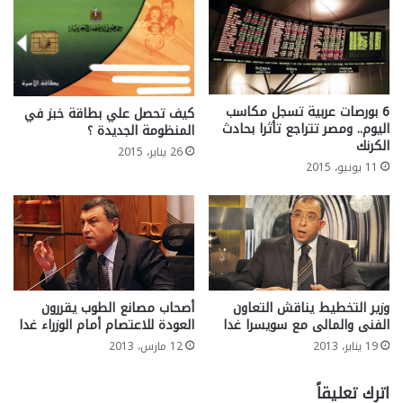
6 بورصات عربية تسجل مكاسب
كيف تحصل علي بطاقة خبز في
اليوم.. ومصر تتراجع تأثرا بحادث
المنظومة الجديدة ؟
الكرنك
26 يناير، 2015
11 يونيو، 2015
وزير التخطيط يناقش التعاون
أصحاب مصانع الطوب يقررون
الفنى والمالى مع سويسرا غدا
العودة للاعتصام أمام الوزراء غدا
19 يناير، 2013
12 مارس، 2013
اترك تعليقاً