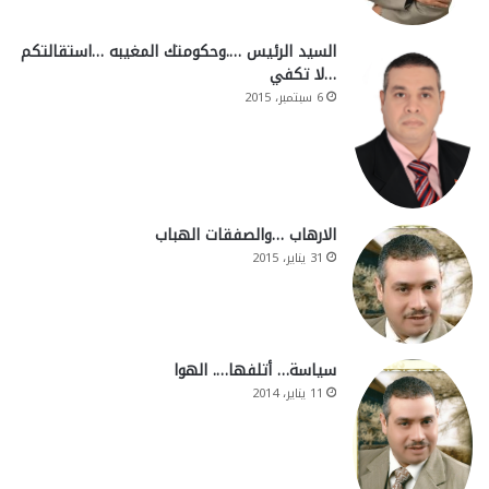
السيد الرئيس ….وحكومتك المغيبه …استقالتكم
…لا تكفي
6 سبتمبر، 2015
الارهاب …والصفقات الهباب
31 يناير، 2015
سياسة… أتلفها…. الهوا
11 يناير، 2014