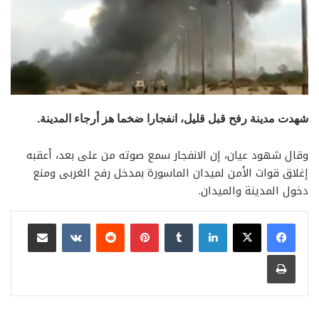
شهدت مدينة رفح قبل قليل، انفجارا ضخما هز أرجاء المدينة.
وقال شهود عيان، إن الانفجار سمع صوته من على بعد، أعقبه
إغلاق قوات الأمن لميدان الماسورة بمدخل رفح الغربى ومنع
دخول المدينة والميدان.
لينكدإن
بينتيريست
مشاركة عبر البريد
طباعة