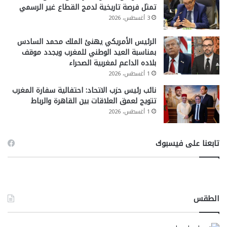
تمثل فرصة تاريخية لدمج القطاع غير الرسمي
3 أغسطس، 2026
الرئيس الأمريكي يهنئ الملك محمد السادس
بمناسبة العيد الوطني للمغرب ويجدد موقف
بلاده الداعم لمغربية الصحراء
1 أغسطس، 2026
نائب رئيس حزب الاتحاد: احتفالية سفارة المغرب
تتويج لعمق العلاقات بين القاهرة والرباط
1 أغسطس، 2026
تابعنا على فيسبوك
الطقس