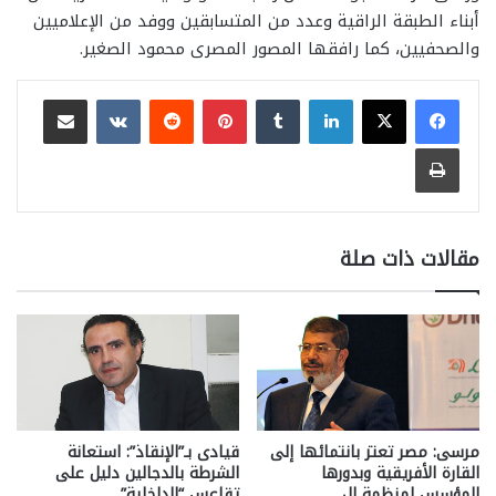
أبناء الطبقة الراقية وعدد من المتسابقين ووفد من الإعلاميين
والصحفيين، كما رافقها المصور المصرى محمود الصغير.
لينكدإن
بينتيريست
مشاركة عبر البريد
طباعة
مقالات ذات صلة
مرسى: مصر تعتز بانتمائها إلى
قيادى بـ”الإنقاذ”: استعانة
القارة الأفريقية وبدورها
الشرطة بالدجالين دليل على
المؤسس لمنظمة ال
تقاعس “الداخلية”