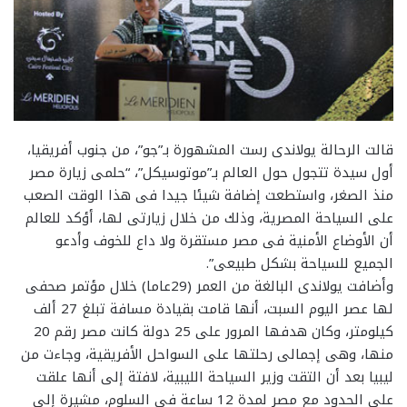
قالت الرحالة يولاندى رست المشهورة بـ”جو”، من جنوب أفريقيا،
أول سيدة تتجول حول العالم بـ”موتوسيكل”، “حلمى زيارة مصر
منذ الصغر، واستطعت إضافة شيئا جيدا فى هذا الوقت الصعب
على السياحة المصرية، وذلك من خلال زيارتى لها، أؤكد للعالم
أن الأوضاع الأمنية فى مصر مستقرة ولا داع للخوف وأدعو
الجميع للسياحة بشكل طبيعى”.
وأضافت يولاندى البالغة من العمر (29عاما) خلال مؤتمر صحفى
لها عصر اليوم السبت، أنها قامت بقيادة مسافة تبلغ 27 ألف
كيلومتر، وكان هدفها المرور على 25 دولة كانت مصر رقم 20
منها، وهى إجمالى رحلتها على السواحل الأفريقية، وجاءت من
ليبيا بعد أن التقت وزير السياحة الليبية، لافتة إلى أنها علقت
على الحدود مع مصر لمدة 12 ساعة فى السلوم، مشيرة إلى