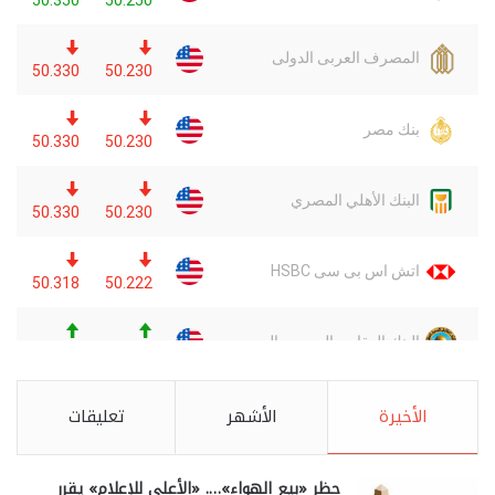
الأخيرة
الأشهر
تعليقات
حظر «بيع الهواء»…. «الأعلى للإعلام» يقرر