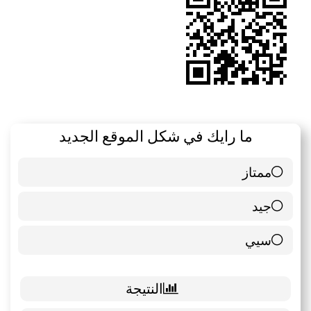
ما رايك في شكل الموقع الجديد
ممتاز
6 ( 85.71 % )
جيد
0 ( 0 % )
سيي
1 ( 14.29 % )