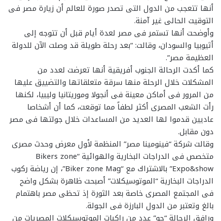
أنها تتعجب من الدول التى تصدر صورة للعالم أن زيارة مصر فى
التوقيت الحالى غير آمنة.
وأوضحت أنها تستمر فى مصر لعدة أيام قبل أن تتوجه إلى
أثيوبيا والسودان، وقالت: “بعد رحلة طويلة قد وصلت الآن للدولة
العظيمة مصر”.
كما أكدت الرحالة الجنوب أفريقية أنها تعرضت لعدد من
المشكلات خلال الرحلة منها سرقة متعلقاتها والتضييق عليها
من المرور فى أماكن معينة فى أنجولا وموريتانيا وليبيا، لكنها
رأت الشعب المصرى أكثر لطفاً مما توقعت، كما أن أشخاصا
عاديين قدموا لها العديد من المساعدات خلال جولتها فى مصر
دون مقابل.
وقالت شركة “فينومينا مصر” المنظمة لأول معرض وحدث مصرى
متخصص فى الدراجات البخارية والهوائية “Bikers zone
Expo&show” بالاشتراك مع “Biker zone Mag”، إن رياضة ركوب
الدراجات البخارية “الموتوسيكلات” أصبحت ظاهرة بشكل واضح
فى المجتمع المصرى خاصة بعد الثورة إذ تحظى مصر باهتمام
بالغ وتعتبر من الدول البارزة فى الجولة.
ورافق الرحالة “جو” عدد من راكبات الموتوسيكلات المصريات من