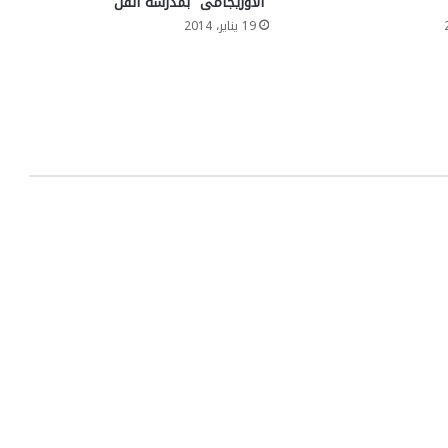
“الأوريجامى” بمدرسة الفن
19 يناير، 2014