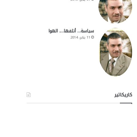
سياسة… أتلفها…. الهوا
11 يناير، 2014
كاريكاتير