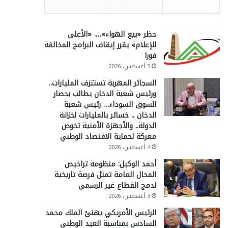
حظر «بيع الهواء»…. «الأعلى
للإعلام» يقرر إيقاف البرامج المخالفة
فورا
5 أغسطس، 2026
السجائر المهربة تستنزف المليارات..
ورئيس شعبة الدخان يطالب بحصار
السوق السوداء… رئيس شعبة
الدخان .. خسائر بالمليارات لخزانة
الدولة.. والأجهزة الأمنية تخوض
معركة لحماية الاقتصاد الوطني
4 أغسطس، 2026
أحمد الوكيل: منظومة تراخيص
المحال العامة تمثل فرصة تاريخية
لدمج القطاع غير الرسمي
3 أغسطس، 2026
الرئيس الأمريكي يهنئ الملك محمد
السادس بمناسبة العيد الوطني