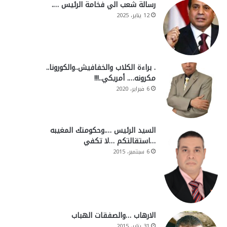
رسالة شعب الي فخامة الرئيس ….
12 يناير، 2025
. براءة الكلاب والخفافيش..والكورونا..
مكرونه…. أمريكي..!!!
6 فبراير، 2020
السيد الرئيس ….وحكومتك المغيبه
…استقالتكم …لا تكفي
6 سبتمبر، 2015
الارهاب …والصفقات الهباب
31 يناير، 2015