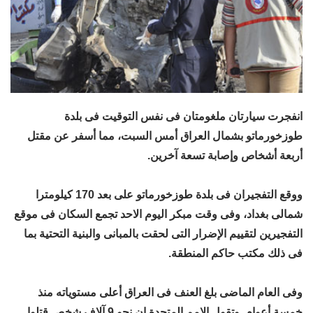
انفجرت سيارتان ملغومتان فى نفس التوقيت فى بلدة
طوزخورماتو بشمال العراق أمس السبت، مما أسفر عن مقتل
أربعة أشخاص وإصابة تسعة آخرين.
ووقع التفجيران فى بلدة طوزخورماتو على بعد 170 كيلومترا
شمالى بغداد، وفى وقت مبكر اليوم الاحد تجمع السكان فى موقع
التفجيرين لتقييم الإضرار التى لحقت بالمبانى والبنية التحتية بما
فى ذلك مكتب حاكم المنطقة.
وفى العام الماضى بلغ العنف فى العراق أعلى مستوياته منذ
خمسة أعوام. وتقول الامم المتحدة إن نحو 9 آلاف شخص قتلوا