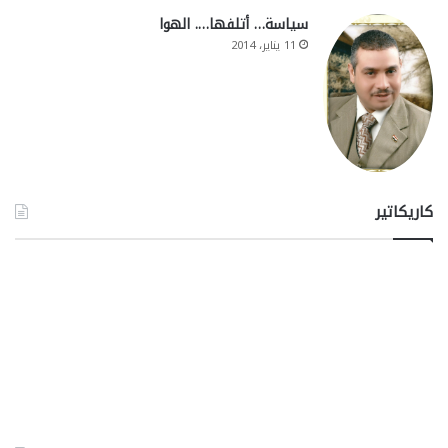
سياسة… أتلفها…. الهوا
11 يناير، 2014
كاريكاتير