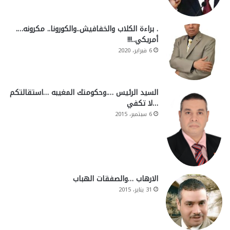
. براءة الكلاب والخفافيش..والكورونا.. مكرونه….
أمريكي..!!!
6 فبراير، 2020
السيد الرئيس ….وحكومتك المغيبه …استقالتكم
…لا تكفي
6 سبتمبر، 2015
الارهاب …والصفقات الهباب
31 يناير، 2015