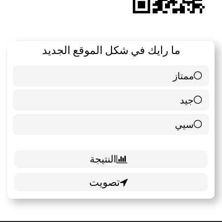
ما رايك في شكل الموقع الجديد
ممتاز
6 ( 85.71 % )
جيد
0 ( 0 % )
سيي
1 ( 14.29 % )