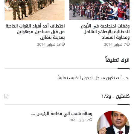
وقفات احتجاجية فى الأردن
اختطاف أحد أفراد القوات الخاصة
للمطالبة بالإصلاح الشامل
من قبل مسلحين مجهولين
ومحاربة الفساد
بمدينة بنغازى
7 فبراير، 2014
23 فبراير، 2014
اترك تعليقاً
يجب أنت تكون
مسجل الدخول
لتضيف تعليقاً.
كلمتين .. و1/2
رسالة شعب الي فخامة الرئيس ….
12 يناير، 2025