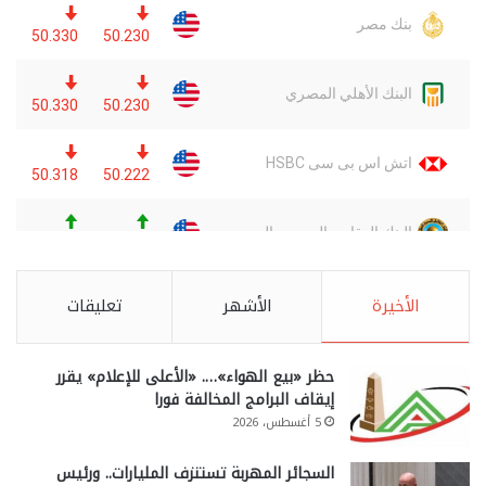
الأخيرة
الأشهر
تعليقات
حظر «بيع الهواء»…. «الأعلى للإعلام» يقرر
إيقاف البرامج المخالفة فورا
5 أغسطس، 2026
السجائر المهربة تستنزف المليارات.. ورئيس