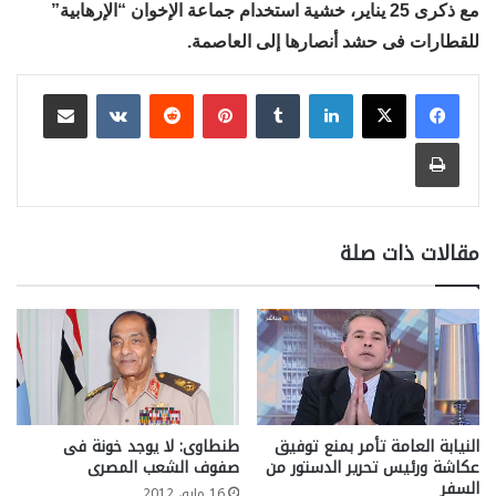
مع ذكرى 25 يناير، خشية استخدام جماعة الإخوان “الإرهابية”
للقطارات فى حشد أنصارها إلى العاصمة.
لينكدإن
بينتيريست
مشاركة عبر البريد
طباعة
مقالات ذات صلة
النيابة العامة تأمر بمنع توفيق
طنطاوى: لا يوجد خونة فى
عكاشة ورئيس تحرير الدستور من
صفوف الشعب المصرى
السفر
16 مايو، 2012