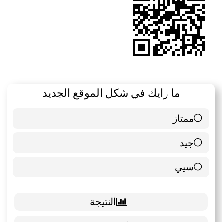
ما رايك في شكل الموقع الجديد
ممتاز
6 ( 85.71 % )
جيد
0 ( 0 % )
سيي
1 ( 14.29 % )