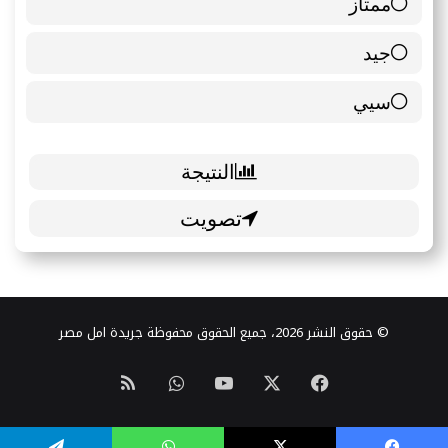
ممتاز
6 ( 85.71 % )
جيد
0 ( 0 % )
سيي
1 ( 14.29 % )
© حقوق النشر 2026، جميع الحقوق محفوظة جريدة امل مصر
‫X
فيسبوك
‫YouTube
واتساب
ملخص
الموقع