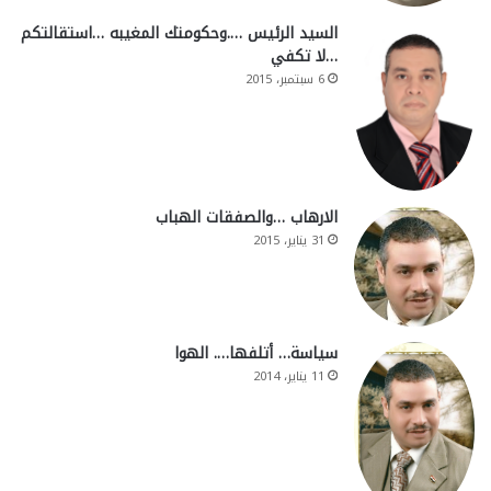
السيد الرئيس ….وحكومتك المغيبه …استقالتكم
…لا تكفي
6 سبتمبر، 2015
الارهاب …والصفقات الهباب
31 يناير، 2015
سياسة… أتلفها…. الهوا
11 يناير، 2014