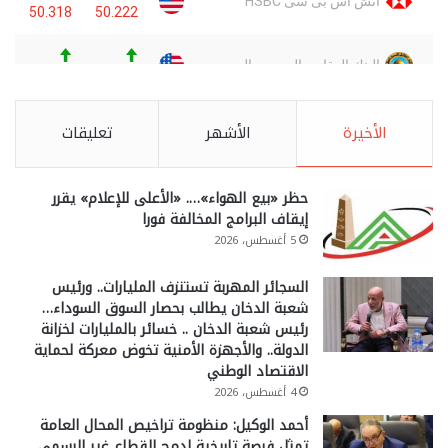
الأخيرة
الأشهر
تعليقات
حظر «بيع الهواء»…. «الأعلى للإعلام» يقرر
إيقاف البرامج المخالفة فورا
5 أغسطس، 2026
السجائر المهربة تستنزف المليارات.. ورئيس
شعبة الدخان يطالب بحصار السوق السوداء…
رئيس شعبة الدخان .. خسائر بالمليارات لخزانة
الدولة.. والأجهزة الأمنية تخوض معركة لحماية
الاقتصاد الوطني
4 أغسطس، 2026
أحمد الوكيل: منظومة تراخيص المحال العامة
تمثل فرصة تاريخية لدمج القطاع غير الرسمي