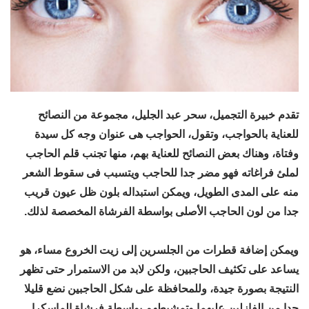
تقدم خبيرة التجميل، سحر عبد الجليل، مجموعة من النصائح
للعناية بالحواجب، وتقول، الحواجب هى عنوان وجه كل سيدة
وفتاة، وهناك بعض النصائح للعناية بهم، منها تجنب قلم الحاجب
لملئ فراغاته فهو مضر جدا للحاجب ويتسبب فى سقوط الشعر
منه على المدى الطويل، ويمكن استبداله بلون ظل عيون قريب
جدا من لون الحاجب الأصلى بواسطة الفرشاة المخصصة لذلك.
ويمكن إضافة قطرات من الجلسرين إلى زيت الخروع مساء، هو
يساعد على تكثيف الحاجبين، ولكن لابد من الاستمرار حتى تظهر
النتيجة بصورة جيدة، وللمحافظة على شكل الحاجبين نضع قليلا
جدا من الفازلين عليهما وتمشيطهم بواسطة فرشاة الماسكرا