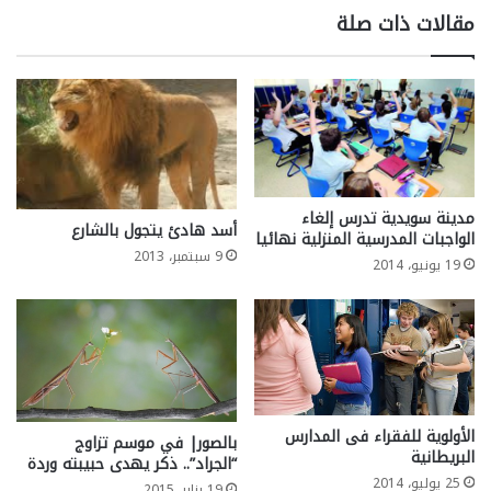
مقالات ذات صلة
مدينة سويدية تدرس إلغاء
أسد هادئ يتجول بالشارع
الواجبات المدرسية المنزلية نهائيا
9 سبتمبر، 2013
19 يونيو، 2014
الأولوية للفقراء فى المدارس
بالصور| في موسم تزاوج
البريطانية
“الجراد”.. ذكر يهدى حبيبته وردة
25 يوليو، 2014
19 يناير، 2015