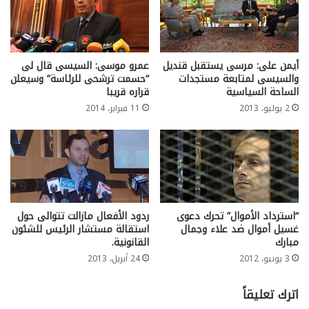
أيمن على: مرسى يستقبل قنديل
عمرو موسى: السيسى قال لى
والسيسى لمتابعة مستجدات
“حسمت ترشحى للرئاسة” وسيعلن
الساحة السياسية
قراره قريبا
2 يوليو، 2013
11 فبراير، 2014
“استرداد الأموال” تحرك دعوى
ردود الأفعال مازالت تتوالى حول
غسيل أموال ضد علاء وجمال
استقالة مستشار الرئيس للشئون
مبارك
القانونية.
3 يونيو، 2012
24 أبريل، 2013
اترك تعليقاً