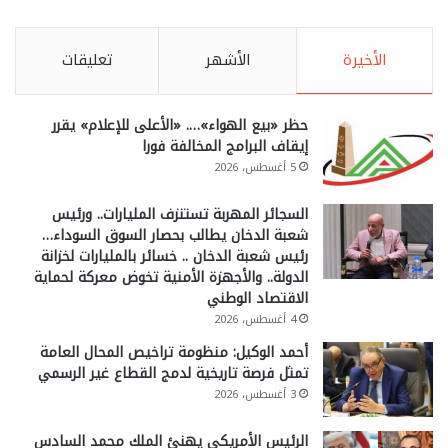
الأخيرة
الأشهر
تعليقات
حظر «بيع الهواء»…. «الأعلى للإعلام» يقرر
إيقاف البرامج المخالفة فورا
5 أغسطس، 2026
السجائر المهربة تستنزف المليارات.. ورئيس
شعبة الدخان يطالب بحصار السوق السوداء…
رئيس شعبة الدخان .. خسائر بالمليارات لخزانة
الدولة.. والأجهزة الأمنية تخوض معركة لحماية
الاقتصاد الوطني
4 أغسطس، 2026
أحمد الوكيل: منظومة تراخيص المحال العامة
تمثل فرصة تاريخية لدمج القطاع غير الرسمي
3 أغسطس، 2026
الرئيس الأمريكي يهنئ الملك محمد السادس