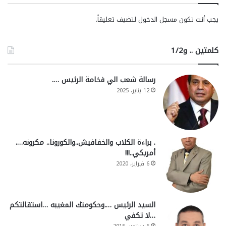
يجب أنت تكون
مسجل الدخول
لتضيف تعليقاً.
كلمتين .. و1/2
رسالة شعب الي فخامة الرئيس ….
12 يناير، 2025
. براءة الكلاب والخفافيش..والكورونا.. مكرونه….
أمريكي..!!!
6 فبراير، 2020
السيد الرئيس ….وحكومتك المغيبه …استقالتكم
…لا تكفي