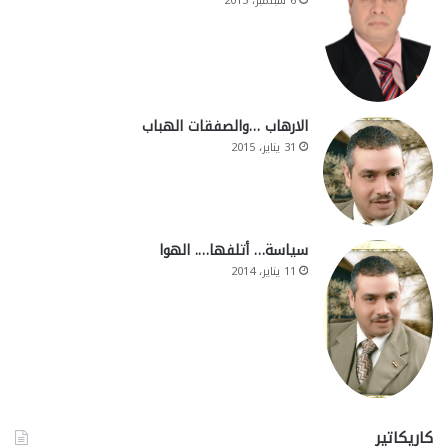
6 سبتمبر، 2015
الارهاب …والصفقات الهباب
31 يناير، 2015
سياسة… أتلفها…. الهوا
11 يناير، 2014
كاريكاتير