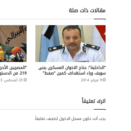
مقالات ذات صلة
“الداخلية”: جناح الاخوان العسكرى ببنى
“المصريين الأحر
سويف وراء استهداف كمين “صفط”
219 من الدستور لأنها تشعل الفتنة
9 فبراير، 2014
25 أغسطس، 2013
اترك تعليقاً
يجب أنت تكون
مسجل الدخول
لتضيف تعليقاً.