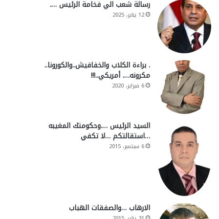
رسالة شعب الي فخامة الرئيس ….
12 يناير، 2025
. براءة الكلاب والخفافيش..والكورونا..
مكرونه…. أمريكي..!!!
6 فبراير، 2020
السيد الرئيس ….وحكومتك المغيبه
…استقالتكم …لا تكفي
6 سبتمبر، 2015
الارهاب …والصفقات الهباب
31 يناير، 2015