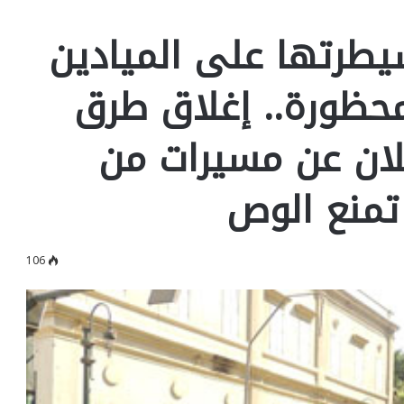
يطرتها على الميادين
محظورة.. إغلاق طرق
علان عن مسيرات من
تمنع الوص
106