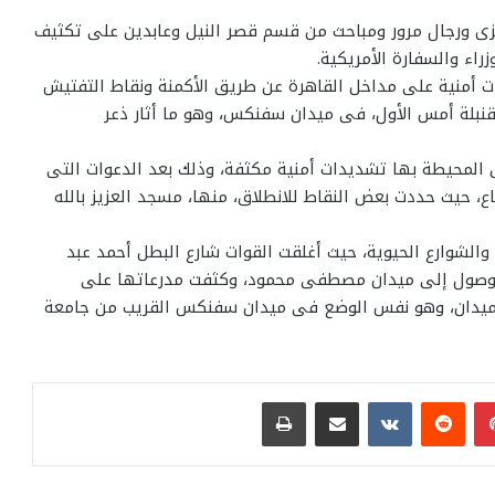
زى ورجال مرور ومباحث من قسم قصر النيل وعابدين على تكثيف
ء والسفارة الأمريكية.
أمنية على مداخل القاهرة عن طريق الأكمنة ونقاط التفتيش
 قنبلة أمس الأول، فى ميدان سفنكس، وهو ما أثار ذعر
 المحيطة بها تشديدات أمنية مكثفة، وذلك بعد الدعوات التى
، حيث حددت بعض النقاط للانطلاق، منها، مسجد العزيز بالله
لشوارع الحيوية، حيث أغلقت القوات شارع البطل أحمد عبد
 الوصول إلى ميدان مصطفى محمود، وكثفت مدرعاتها على
 الميدان، وهو نفس الوضع فى ميدان سفنكس القريب من جامعة
بينتيريست
مشاركة عبر البريد
طباعة