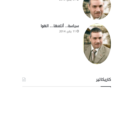
سياسة… أتلفها…. الهوا
11 يناير، 2014
كاريكاتير