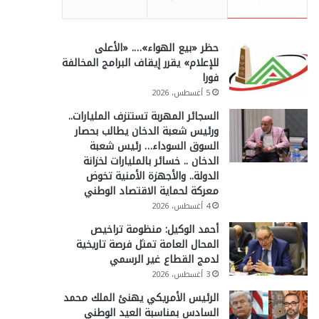
حظر «بيع الهواء»…. «الأعلى
للإعلام» يقرر إيقاف البرامج المخالفة
فورا
5 أغسطس، 2026
السجائر المهربة تستنزف المليارات..
ورئيس شعبة الدخان يطالب بحصار
السوق السوداء… رئيس شعبة
الدخان .. خسائر بالمليارات لخزانة
الدولة.. والأجهزة الأمنية تخوض
معركة لحماية الاقتصاد الوطني
4 أغسطس، 2026
أحمد الوكيل: منظومة تراخيص
المحال العامة تمثل فرصة تاريخية
لدمج القطاع غير الرسمي
3 أغسطس، 2026
الرئيس الأمريكي يهنئ الملك محمد
السادس بمناسبة العيد الوطني