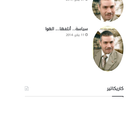
سياسة… أتلفها…. الهوا
11 يناير، 2014
كاريكاتير