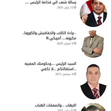
رسالة شعب الي فخامة الرئيس ….
12 يناير، 2025
. براءة الكلاب والخفافيش..والكورونا..
مكرونه…. أمريكي..!!!
6 فبراير، 2020
السيد الرئيس ….وحكومتك المغيبه
…استقالتكم …لا تكفي
6 سبتمبر، 2015
الارهاب …والصفقات الهباب
31 يناير، 2015