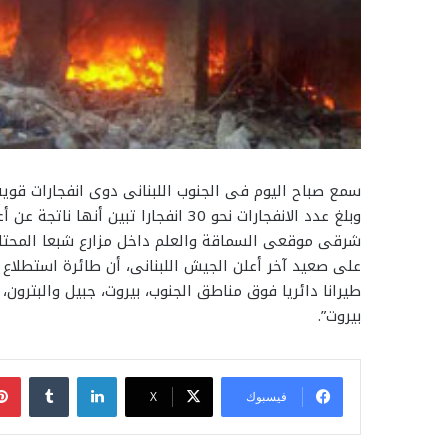
سمع صباح اليوم فى الجنوب اللبنانى دوى انفجارات قوية
وبلغ عدد الانفجارات نحو 30 انفجارا ت
شرقى موقعى السماقة والعلم داخل مزارع شبعا المحتلة
على صعيد آخر أعلن الجيش اللبنانى، أن طائرة استطلاع إس
طيرانا دائريا فوق مناطق الجنوب، بيروت، جبيل والبترون،
بيروت”.
لينكدإن
فيسبوك
‫X