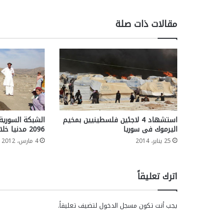
مقالات ذات صلة
استشهاد 4 لاجئين فلسطينيين بمخيم
الشبكة السورية
اليرموك فى سوريا
2096 مدنيا خلال فبراير الماضى
25 يناير، 2014
4 مارس، 2012
اترك تعليقاً
يجب أنت تكون
مسجل الدخول
لتضيف تعليقاً.