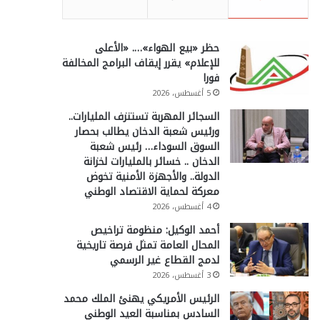
حظر «بيع الهواء»…. «الأعلى
للإعلام» يقرر إيقاف البرامج المخالفة
فورا
5 أغسطس، 2026
السجائر المهربة تستنزف المليارات..
ورئيس شعبة الدخان يطالب بحصار
السوق السوداء… رئيس شعبة
الدخان .. خسائر بالمليارات لخزانة
الدولة.. والأجهزة الأمنية تخوض
معركة لحماية الاقتصاد الوطني
4 أغسطس، 2026
أحمد الوكيل: منظومة تراخيص
المحال العامة تمثل فرصة تاريخية
لدمج القطاع غير الرسمي
3 أغسطس، 2026
الرئيس الأمريكي يهنئ الملك محمد
السادس بمناسبة العيد الوطني