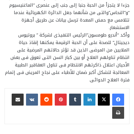
جزءا لا يتجزأ من الحبة جنبا إلى جنب إلى عنصرى “الماغنيسيوم
“و”النحاس”والتى من شأنهما جعل الدائرة الكهربائية عندما
تتلامس مع حمض المعدة ترسل بيانات عن طريق أجهزة
الاستشعار.
وأكد “أندرو طومسون”الرئيس التنفيذى لشركة ” بروتيوس
ديجيتال” للصحة على أن الحبة الرقيمة يمكنها إنقاذ حياة
الملايين من المرضى الذين قد تؤثر حالاتهم المرضية على
انتظام تناولهم العلاج أو بين كبار السن التى تعوق فى بعض
الأحيان اعتلال ذاكرتهم الانتظام فى تناول العقاقير الطبية
المعالجة لتشكل أكبر ضمان للأطباء على نجاح المريض فى إتمام
فترة العلاج الدوائى.
لينكدإن
بينتيريست
مشاركة عبر البريد
طباعة