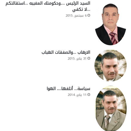
السيد الرئيس ….وحكومتك المغيبه …استقالتكم
…لا تكفي
6 سبتمبر، 2015
الارهاب …والصفقات الهباب
31 يناير، 2015
سياسة… أتلفها…. الهوا
11 يناير، 2014