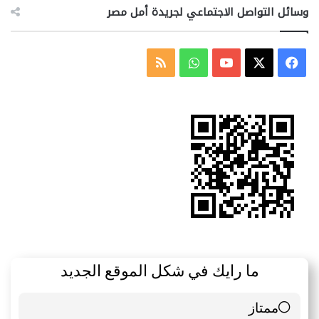
وسائل التواصل الاجتماعي لجريدة أمل مصر
‫X
فيسبوك
‫YouTube
واتساب
ملخص
الموقع
RSS
ما رايك في شكل الموقع الجديد
ممتاز
6 ( 85.71 % )