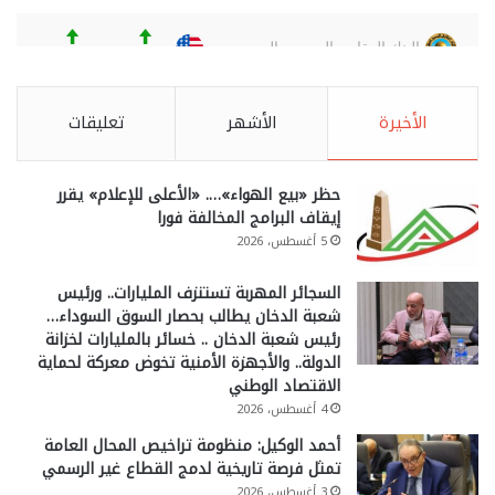
الأخيرة
الأشهر
تعليقات
حظر «بيع الهواء»…. «الأعلى للإعلام» يقرر
إيقاف البرامج المخالفة فورا
5 أغسطس، 2026
السجائر المهربة تستنزف المليارات.. ورئيس
شعبة الدخان يطالب بحصار السوق السوداء…
رئيس شعبة الدخان .. خسائر بالمليارات لخزانة
الدولة.. والأجهزة الأمنية تخوض معركة لحماية
الاقتصاد الوطني
4 أغسطس، 2026
أحمد الوكيل: منظومة تراخيص المحال العامة
تمثل فرصة تاريخية لدمج القطاع غير الرسمي
3 أغسطس، 2026