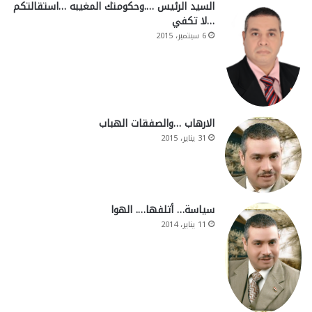
السيد الرئيس ….وحكومتك المغيبه …استقالتكم
…لا تكفي
6 سبتمبر، 2015
الارهاب …والصفقات الهباب
31 يناير، 2015
سياسة… أتلفها…. الهوا
11 يناير، 2014