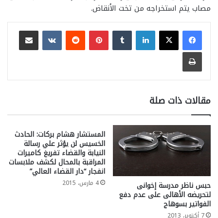
مصاب يتم استخراجه من تخت الأنقاض.
لينكدإن
بينتيريست
مشاركة عبر البريد
طباعة
مقالات ذات صلة
المستشار هشام بركات: الحادث
الخسيس لن يؤثر علي رسالة
النيابة والقضاء تفريغ كاميرات
المراقبة بالمحال لكشف ملابسات
انفجار “دار القضاء العالي”
4 مارس، 2015
حبس ناظر مدرسة إخوانى
لتحريضه الأهالى على عدم دفع
الفواتير بسوهاج
7 أكتوبر، 2013