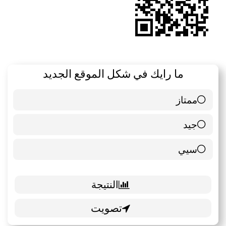
ما رايك في شكل الموقع الجديد
ممتاز
6 ( 85.71 % )
جيد
0 ( 0 % )
سيي
1 ( 14.29 % )