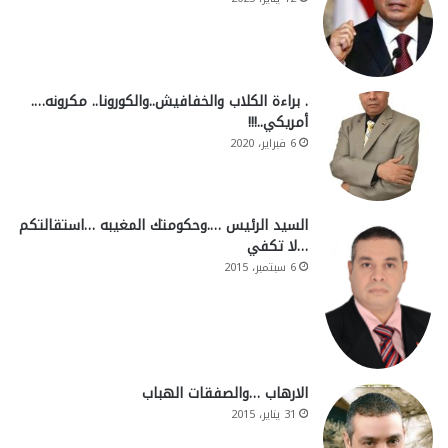
. براءة الكلاب والخفافيش..والكورونا.. مكرونه….
أمريكي..!!!
6 فبراير، 2020
السيد الرئيس ….وحكومتك المغيبه …استقالتكم
…لا تكفي
6 سبتمبر، 2015
الارهاب …والصفقات الهباب
31 يناير، 2015