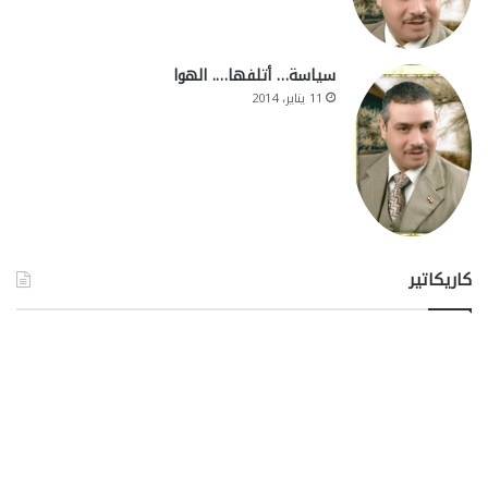
سياسة… أتلفها…. الهوا
11 يناير، 2014
كاريكاتير