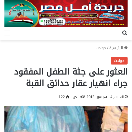
بحث عن
الق
الرئيسية
/
حوادث
حوادث
العثور على جثة الطفل المفقود
جراء انهيار عقار حدائق القبة
السبت, 14 سبتمبر, 2013 1:08 ص
122