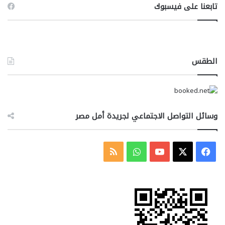
تابعنا على فيسبوك
الطقس
وسائل التواصل الاجتماعي لجريدة أمل مصر
‫X
فيسبوك
‫YouTube
واتساب
ملخص
الموقع
RSS