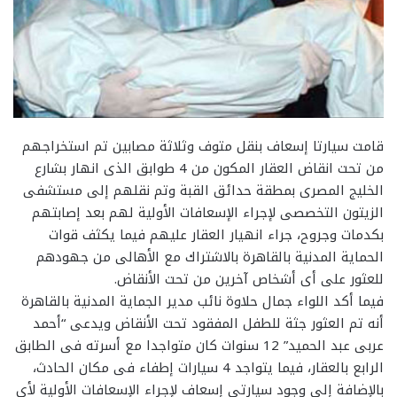
قامت سيارتا إسعاف بنقل متوف وثلاثة مصابين تم استخراجهم
من تحت انقاض العقار المكون من 4 طوابق الذى انهار بشارع
الخليج المصرى بمطقة حدائق القبة وتم نقلهم إلى مستشفى
الزيتون التخصصى لإجراء الإسعافات الأولية لهم بعد إصابتهم
بكدمات وجروح، جراء انهيار العقار عليهم فيما يكثف قوات
الحماية المدنية بالقاهرة بالاشتراك مع الأهالى من جهودهم
للعثور على أى أشخاص آخرين من تحت الأنقاض.
فيما أكد اللواء جمال حلاوة نائب مدير الجماية المدنية بالقاهرة
أنه تم العثور جثة للطفل المفقود تحت الأنقاض ويدعى “أحمد
عربى عبد الحميد” 12 سنوات كان متواجدا مع أسرته فى الطابق
الرابع بالعقار، فيما يتواجد 4 سيارات إطفاء فى مكان الحادث،
بالإضافة إلى وجود سيارتى إسعاف لإجراء الإسعافات الأولية لأى