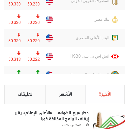
الأخيرة
الأشهر
تعليقات
حظر «بيع الهواء»…. «الأعلى للإعلام» يقرر
إيقاف البرامج المخالفة فورا
5 أغسطس، 2026