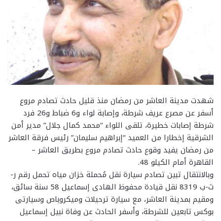
شهدت مدينة العاشر من رمضان منذ قليل حادث تصادم مروع
أسفر عن مصرع عريف شرطة، وإصابة لواء و6 ضباط و26 فرد
شرطة إصابات خطيرة، تلقى اللواء “محمد كمال جلال” مدير أمن
الشرقية إخطارا من العميد “إبراهيم سليمان” رئيس فرقة العاشر
من رمضان يفيد وقوع حادث تصادم مروع بطريق العاشر –
القاهرة أمام الكيلو 48.
وبالانتقال تبين تصادم سيارة نقل مُحملة خزان مياه تحمل رقم ر-
ث-ب 8319 نقل قيادة محفوظ الهادى إسماعيل 58 سنة سائق،
ومقيم بمدينة العاشر، مع سيارة ترحيلات وميكروباص وسيارتى
بوكس تابعين للشرطة، وأسفر الحادث عن وفاة نبيل إسماعيل