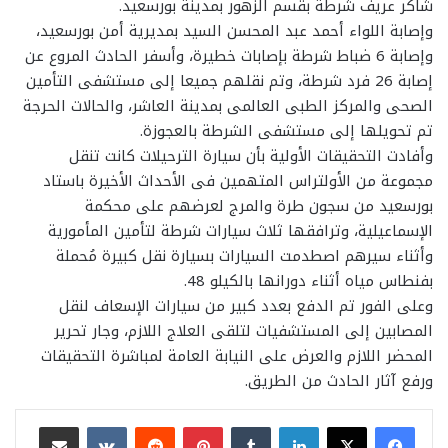
شاكر عريف شرطة بقسم الزهور بمدينة بورسعيد.
وإصابة اللواء أحمد عبد المحسن السيد بمديرية أمن بورسعيد،
وإصابة 6 ضباط شرطة بإصابات خطيرة، وأسفر الحادث المروع عن
إصابة 26 فرد شرطة، وتم نقلهم جميعا إلى مستشفى التأمين
الصحى والمركز الطبى العالمى بمدينة العاشر، والحالات الحرجة
تم تحويلها إلى مستشفى الشرطة بالعجوزة.
وأفادت التحقيقات الأولية بأن سيارة الترحيلات كانت تنقل
مجموعة من الأولتراس المتهمين فى الأحداث الأخيرة باستاد
بورسعيد من سجون طرة والمرج لعرضهم على محكمة
الإسماعيلية، وترافقها ثلاث سيارات شرطة لتأمين المأمورية
وأثناء سيرهم اصطدمت السيارات بسيارة نقل كبيرة مُحملة
بفنطاس مياه أثناء دورانها بالكيلو 48.
وعلى الفور تم الدفع بعدد كبير من سيارات الإسعاف لنقل
المصابين إلى المستشفيات لتلقى العلاج اللازم، وجار تحرير
المحضر اللازم والعرض على النيابة العامة لمباشرة التحقيقات
ورفع آثار الحادث من الطريق.
لينكدإن
بينتيريست
مشاركة عبر البريد