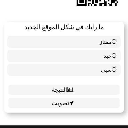
ما رايك في شكل الموقع الجديد
ممتاز
6 ( 85.71 % )
جيد
0 ( 0 % )
سيي
1 ( 14.29 % )