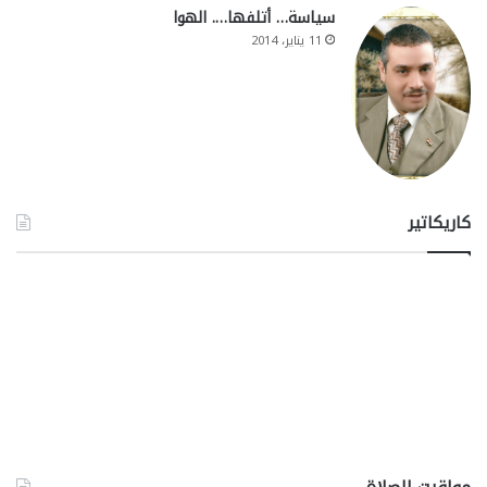
سياسة… أتلفها…. الهوا
11 يناير، 2014
كاريكاتير
مواقيت الصلاة