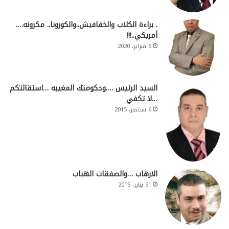
. براءة الكلاب والخفافيش..والكورونا.. مكرونه….
أمريكي..!!!
6 فبراير، 2020
السيد الرئيس ….وحكومتك المغيبه …استقالتكم
…لا تكفي
6 سبتمبر، 2015
الارهاب …والصفقات الهباب
31 يناير، 2015