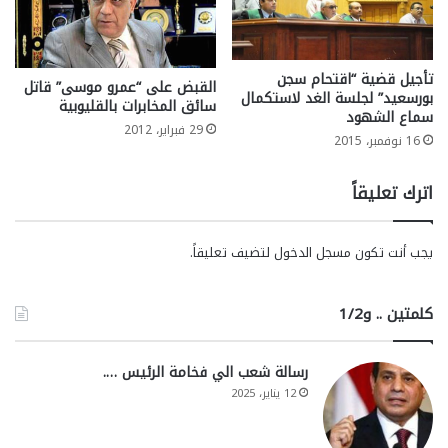
تأجيل قضية “اقتحام سجن
القبض على “عمرو موسى” قاتل
بورسعيد” لجلسة الغد لاستكمال
سائق المخابرات بالقليوبية
سماع الشهود
29 فبراير، 2012
16 نوفمبر، 2015
اترك تعليقاً
يجب أنت تكون
مسجل الدخول
لتضيف تعليقاً.
كلمتين .. و1/2
رسالة شعب الي فخامة الرئيس ….
12 يناير، 2025