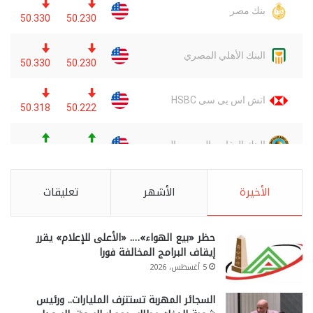
الأخيرة
الأشهر
تعليقات
حظر «بيع الهواء»…. «الأعلى للإعلام» يقرر
إيقاف البرامج المخالفة فورا
5 أغسطس، 2026
السجائر المهربة تستنزف المليارات.. ورئيس