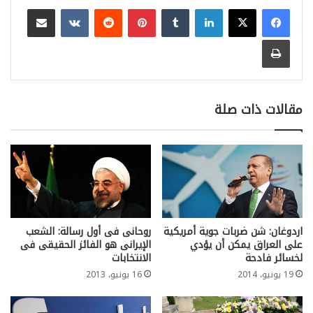
لينكدإن
بينتيريست
مشاركة عبر البريد
طباعة
مقالات ذات صلة
اردوغان: شن ضربات جوية أمريكية
روحانى فى أول رسالة: الشعب
على العراق يمكن أن يؤدي
الإيرانى هو الفائز الحقيقى فى
لخسائر فادحة
الانتخابات
19 يونيو، 2014
16 يونيو، 2013