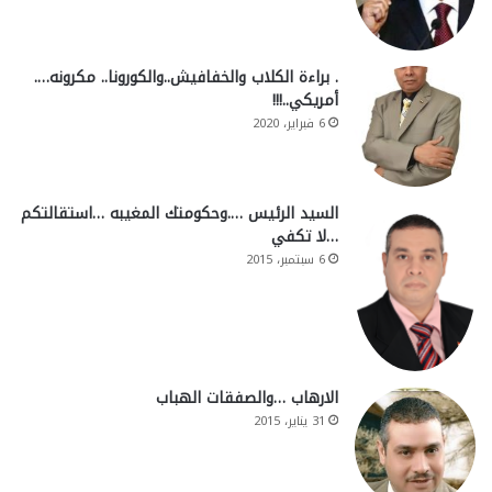
. براءة الكلاب والخفافيش..والكورونا.. مكرونه….
أمريكي..!!!
6 فبراير، 2020
السيد الرئيس ….وحكومتك المغيبه …استقالتكم
…لا تكفي
6 سبتمبر، 2015
الارهاب …والصفقات الهباب
31 يناير، 2015