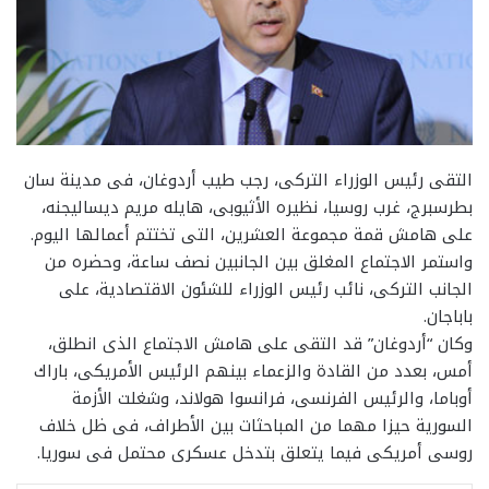
التقى رئيس الوزراء التركى، رجب طيب أردوغان، فى مدينة سان
بطرسبرج، غرب روسيا، نظيره الأثيوبى، هايله مريم ديساليجنه،
على هامش قمة مجموعة العشرين، التى تختتم أعمالها اليوم.
واستمر الاجتماع المغلق بين الجانبين نصف ساعة، وحضره من
الجانب التركى، نائب رئيس الوزراء للشئون الاقتصادية، على
باباجان.
وكان “أردوغان” قد التقى على هامش الاجتماع الذى انطلق،
أمس، بعدد من القادة والزعماء بينهم الرئيس الأمريكى، باراك
أوباما، والرئيس الفرنسى، فرانسوا هولاند، وشغلت الأزمة
السورية حيزا مهما من المباحثات بين الأطراف، فى ظل خلاف
روسى أمريكى فيما يتعلق بتدخل عسكرى محتمل فى سوريا.