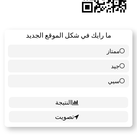
ما رايك في شكل الموقع الجديد
ممتاز
6 ( 85.71 % )
جيد
0 ( 0 % )
سيي
1 ( 14.29 % )