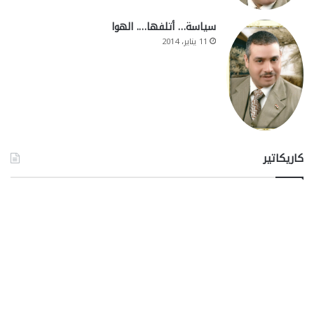
سياسة… أتلفها…. الهوا
11 يناير، 2014
كاريكاتير