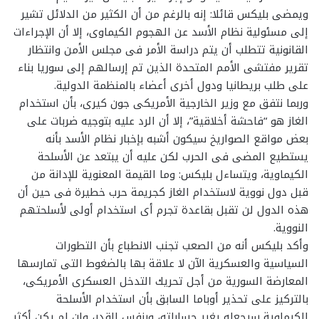
ويمضى بليكس قائلا: إنه بالرغم من أن الكثير من الدلائل تشير
إلى مسئولية نظام الأسد عن الهجوم الكيماوى، إلا أن الإجراءات
القانونية تتطلب أن يتم دراسة الأمر فى مجلس الأمن وانتظار
تقرير مفتشى الأمم المتحدة الذين تم إرسالهم إلى سوريا بناء
على طلب بريطانيا ودول أخرى أعضاء بالمنظمة الدولية.
وربما نتفق مع وزير الخارجية الأمريكى جون كيرى، بأن استخدام
الغاز هو “فاحشة أخلاقية”، إلا أن الرد عليه بتوجيه ضربات على
بعض مواقع الصواريخ سيكون أشبه بإخبار نظام الأسد بأنه
يستطيع المضى فى الحرب لكن عليه أن يبتعد عن الأسلحة
الكيماوية، ويتساءل بليكس: وما القيمة المعنوية للإدانة من
قبل دول نووية لاستخدام الغاز كجريمة حرب خطيرة فى حين أن
هذه الدول لن تقبل بقاعدة تجرم أى استخدام أولى لأسلحتهم
النووية.
وأكد بليكس أنه من الصعب تجنب الانطباع بأن التطورات
السياسية والعسكرية الآن لا علاقة بها بالضغوط التى تمارسها
المعارضة السورية من أجل تحريك التدخل العسكرى الأمريكى،
بالتركيز على تحذير أوباما السابق بأن استخدام الأسلحة
الكيماوية سيجعله يغير حساباته، وبنفس القدر، وإن لم يكن أكثر