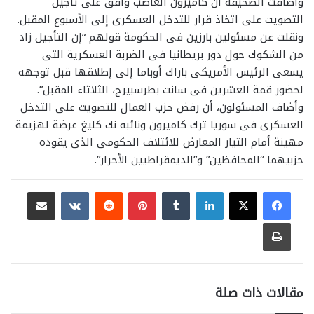
وأضافت الصحيفة أن كاميرون الغاضب وافق على تأجيل
التصويت على اتخاذ قرار للتدخل العسكرى إلى الأسبوع المقبل.
ونقلت عن مسئولين بارزين فى الحكومة قولهم “إن التأجيل زاد
من الشكوك حول دور بريطانيا فى الضربة العسكرية التى
يسعى الرئيس الأمريكى باراك أوباما إلى إطلاقها قبل توجهه
لحضور قمة العشرين فى سانت بطرسبيرج، الثلاثاء المقبل”.
وأضاف المسئولون، أن رفض حزب العمال للتصويت على التدخل
العسكرى فى سوريا ترك كاميرون ونائبه نك كليغ عرضة لهزيمة
مهينة أمام التيار المعارض للائتلاف الحكومى الذى يقوده
حزبيهما “المحافظين” و”الديمقراطيين الأحرار”.
لينكدإن
بينتيريست
مشاركة عبر البريد
طباعة
مقالات ذات صلة