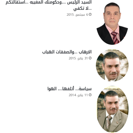
السيد الرئيس ….وحكومتك المغيبه …استقالتكم
…لا تكفي
6 سبتمبر، 2015
الارهاب …والصفقات الهباب
31 يناير، 2015
سياسة… أتلفها…. الهوا
11 يناير، 2014