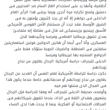
أخلاقية، وأنها رد على استخدام الغاز السام ضد المدنيين فى
دمشق ولمنع تكراره مرة أخرى. وربما يرضى هذا الرأى العام
الداخلى فى دولهم إلا أنه لن يجد كثيرون يؤمنون به فى
الشرق الأوسط. فقد تردد أن مستشار الأمن القومى الأمريكى
الأسبق زبينجيو برزيسنيكى قد قال فى مقابلة إنه متفاجئ
بمدى تشوق بريطانيا العظمى وفرنسا وتأييدهما للحل
العسكرى، وأنا أعى أيضا أن هاتين الدولتين قوتين استعماريتين
سابقتين فى المنطقة. والضربات الجوية ستؤكد فقط على
الدوافع المشتبه بها لبريطانيا وفرنسا.
الديلى تليجراف: دراسة أمريكية: الرجال يغارون من نجاح
زوجاتهم
ذكرت دراسة للرابطة الأمريكية لعلم النفس أن العديد من الرجال
يغارون من نجاح زوجاتهم أو صديقاتهم، خاصة عندما يكون هذا
فى المجال الذى فشلوا هم فيه.
وأوضحت صحيفة الديلى تليجراف، أنه وفقا للدراسة فإن الرجال
يشعرون بفقدان الثقة فى الذات عندما تتفوق شريكاتهم فى
المجالات الاجتماعية أو الفكرية. بينما لا يحدث هذا لدى النساء