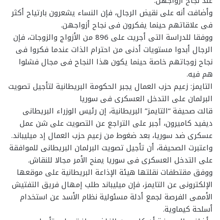
عند نجاح أزواجهن.
وأضافت أنه على نقيض الرجال، فإن النساء يشعرون بارتياح أكثر
فى علاقاتهم حينما يفكرون فى نجاح أزواجهن.
ووفقا للدراسة التى أجريت على 896 من الأزواج والزوجات، فإن
الرجال أبدوا مستويات أدنى من احترام الذات عندما فكروا فى
نجاح زوجاتهم خاصة حينما يكون هذا النجاح فى مجال فشلوا
هم فيه.
التايمز: زعيم حزب العمال يجبر الحكومة البريطانية لتأجيل تصويت
البرلمان على التدخل العسكرى فى سوريا
قالت صحيفة “التايمز” البريطانية، إن رئيس الوزراء البريطانى
ديفيد كاميرون، أجبر على التراجع عن التصويت على شن عمل
عسكرى ضد سوريا، بعد ضغوط من زعيم حزب العمال إد ميليباند.
واعتبرت الصحيفة، أن تأجيل تصويت البرلمان البريطانى للموافقة
على التدخل العسكرى فى سوريا يمنح الأمر مجالا للنقاش.
ووفق مقتطفات نقلتها هيئة الإذاعة البريطانية على موقعها
الإلكترونى عن التايمز، فإن ميليباند طلب إمهال فريق التفتيش
الأممى الفرصة لجمع أدلة مسئولية نظام الأسد عن استخدام
أسلحة كيماوية.