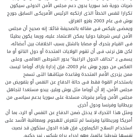
ضربات جوية ضد سوريا بدون دعم مجلس الأمن الدولى سيكون
تكرارا لنفس الخطأ الذى ارتكبه الرئيس الأمريكى السابق جورج
بوش فى عام 2003 بغزو العراق.
ويمضى بليكس فى مقاله بالصحيفة قائلا: إنه صحيح أن مجلس
الأمن ليس شرطيا دوليا يمكن الاعتماد عليه، وربما يكون بطيئا
فى القيام بتحرك أو مصابا بالشلل بسبب الخلافات بين أعضائه،
لكن هل نرغب فى أن تقوم الولايات المتحدة أو دول الناتو أو ما
يسمى بـ “تحالف الدول الراغبة” بدور الشرطى العالمى. وعلى
العكس من جورج بوش عام 2003، فإن إدارة باراك أوباما ليست
ممن يزدرى الأمم المتحدة وقاعدة ميثاقها التى تسمح
باستخدام القوة فقط فى حالة الدفاع عن النفس أو بتفويض من
مجلس الأمن، إلا أن أوباما مثل بوش وبلير، يبدو مستعدا لتجاهل
مجلس الأمن ويأمر بضربات مسلحة على سوريا بدعم سياسى من
بريطانيا وفرنسا ودول أخرى.
ومثل هذا التحرك لا يدخل ضمن الدفاع عن النفس أو الرد، بما أن
أمريكا وبريطانيا وفرنسا لم تتعرض للهجوم. وبمعاقبة الأسد على
استخدام السلاح الكيماوى، فإن هذه الدول ستكون قد نصبت
نفسها شرطيا عالميا، وهو إجراء يراه بليكس غير حكيم.