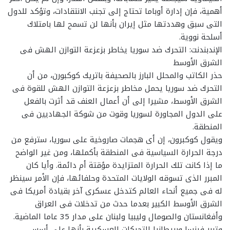
أهمية، فإن إدارة أوباما تحتاج إلى تجنب الانتقادات، وتؤكد للدول
التى سبق وهددتها مثل إيران بأنها لن تسمح لها بامتلاك
أسلحة نووية.
الإندبندنت: التحرك ضد سوريا يخاطر بزعزعة التوازن الهش فى
الشرق الأوسط
حذر الكاتب والمحلل البارز بالصحيفة باتريك كوكبورن، من أن
التحرك ضد سوريا يحمل مخاطر بزعزعة التوازن الهش للقوة فى
الشرق الأوسط، مشيرا إلى أن أعمال العنف قد أثرت بالفعل
على الدول المجاورة لسوريا وقوت من شوكة الجهاديين فى
المنطقة.
ويقول كوكبرون، إن أى هجمات صاروخية على سوريا، سترفع من
درجة الحرارة السياسية فى المنطقة بأكملها، ومن غير الواضح
ما إذا كانت تلك الحرارة المتزايدة مؤقتة أم دائمة. وأيا كان
المبرر الذى تسوقه الولايات المتحدة وحلفائها، فإن الأمر سينظر
له فى جميع أنحاء العالم كتدخل عسكرى آخر بقيادة أمريكا فى
الشرق الأوسط الكبير بعدما حدث من تدخلات فى العراق
وأفغانستان والصومال وليبيا ولبنان على مدار 35 عاما الماضية.
وتبرر فرنسا وبريطانيا التحركات العسكرية بأنها على أسس