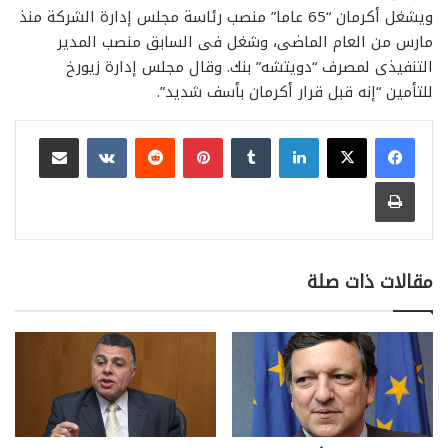
ويشغل أكرمان “65 عاما” منصب رئاسة مجلس إدارة الشركة منذ
مارس من العام الماضى، وشغل فى السابق منصب المدير
التنفيذى لمصرف “دويتشه” بنك. وقال مجلس إدارة زيورخ
للتأمين “إنه قبل قرار أكرمان بأسف شديد”.
لينكدإن
بينتيريست
مشاركة عبر البريد
طباعة
مقالات ذات صلة