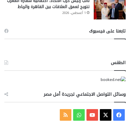
نائب رئيس حزب الاتحاد: احتفالية سفارة المغرب
تتويج لعمق العلاقات بين القاهرة والرباط
1 أغسطس، 2026
تابعنا على فيسبوك
الطقس
وسائل التواصل الاجتماعي لجريدة أمل مصر
‫X
فيسبوك
‫YouTube
واتساب
ملخص
الموقع