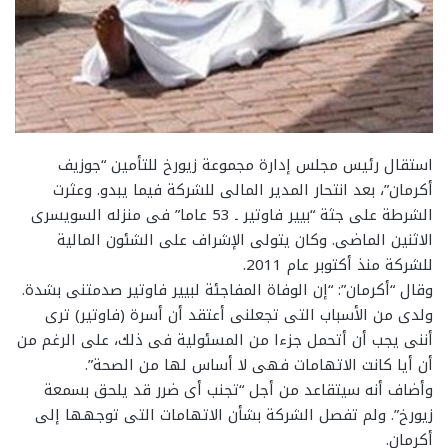
استقال رئيس مجلس إدارة مجموعة زيورخ للتأمين “جوزيف
أكرمان”، بعد انتحار المدير المالى للشركة فيما يبدو. وعثرت
الشرطة على جثة “بيير فاوتير ـ 53 عاما” فى منزله السويسرى
الاثنين الماضى. وكان يتولى الإشراف على الشئون المالية
للشركة منذ أكتوبر عام 2011.
وقال “أكرمان”: “إن الوفاة المفاجئة لبيير فاوتير صدمتنى بشدة.
ولدى من الأسباب التى تجعلنى أعتقد أن أسرة (فاوتير) ترى
أننى يجب أن أتحمل جزءا من المسئولية فى ذلك، على الرغم من
أن أيا كانت الاتهامات فهى لا أساس لها من الصحة”.
وأضاف أنه سيتقاعد من أجل “تجنب أى ضرر قد يلحق بسمعة
زيورخ”. ولم تفصل الشركة بشأن الاتهامات التى توجهها إلى
أكرمان.