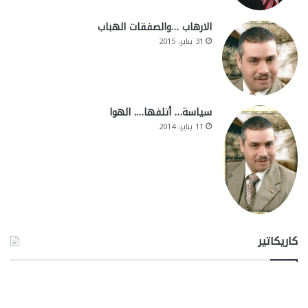
الارهاب …والصفقات الهباب
31 يناير، 2015
سياسة… أتلفها…. الهوا
11 يناير، 2014
كاريكاتير