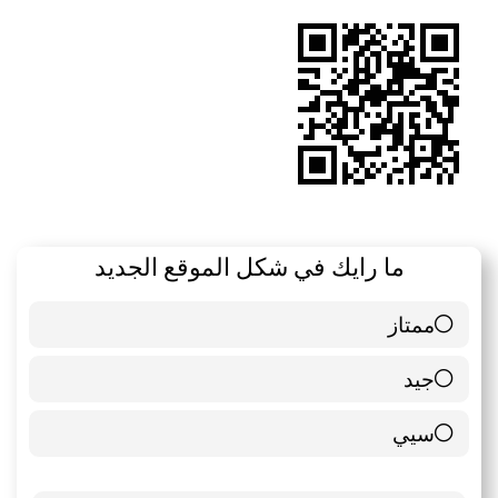
RSS
ما رايك في شكل الموقع الجديد
ممتاز
6 ( 85.71 % )
جيد
0 ( 0 % )
سيي
1 ( 14.29 % )