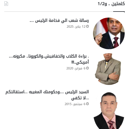
كلمتين .. و1/2
رسالة شعب الي فخامة الرئيس ….
12 يناير، 2025
. براءة الكلاب والخفافيش..والكورونا.. مكرونه….
أمريكي..!!!
6 فبراير، 2020
السيد الرئيس ….وحكومتك المغيبه …استقالتكم
…لا تكفي
6 سبتمبر، 2015