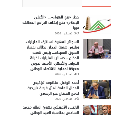
حظر «بيع الهواء»…. «الأعلى
للإعلام» يقرر إيقاف البرامج المخالفة
فورا
5 أغسطس، 2026
السجائر المهربة تستنزف المليارات..
ورئيس شعبة الدخان يطالب بحصار
السوق السوداء… رئيس شعبة
الدخان .. خسائر بالمليارات لخزانة
الدولة.. والأجهزة الأمنية تخوض
معركة لحماية الاقتصاد الوطني
4 أغسطس، 2026
أحمد الوكيل: منظومة تراخيص
المحال العامة تمثل فرصة تاريخية
لدمج القطاع غير الرسمي
3 أغسطس، 2026
الرئيس الأمريكي يهنئ الملك محمد
السادس بمناسبة العيد الوطني