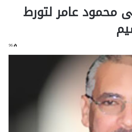
ى محمود عامر لتورط
يم
96