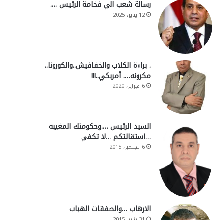
رسالة شعب الي فخامة الرئيس ….
12 يناير، 2025
. براءة الكلاب والخفافيش..والكورونا..
مكرونه…. أمريكي..!!!
6 فبراير، 2020
السيد الرئيس ….وحكومتك المغيبه
…استقالتكم …لا تكفي
6 سبتمبر، 2015
الارهاب …والصفقات الهباب
31 يناير، 2015