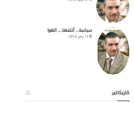
سياسة… أتلفها…. الهوا
11 يناير، 2014
كاريكاتير