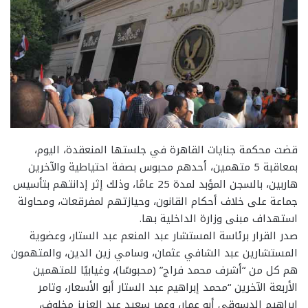
قضت محكمة جنايات القاهرة في جلستها المنعقدة، اليوم،
بمعاقبة 5 متهمين، أحدهم محبوس بصفة احتياطية والآخرين
هاربين، بالسجن المؤبد لمدة 25 عامًا، وذلك إثر إدانتهم بتأسيس
جماعة على خلاف أحكام القانون، وحيازتهم لمفرقعات، ومحاولة
استهداف مبنى وزارة الداخلية بها.
صدر القرار برئاسة المستشار عبد المنعم عبد الستار، وعضوية
المستشارين عبد الشافي عثمان، وسامي زين الدين، والمتهمون
هم كل من “أشرف محمد فراج” (محبوسًا)، وغيابيًا للمتهمين
الأربعة الآخرين “محمد إبراهيم عبد الستار أبو الأسعار، وتامر
إبراهيم الدسوقي أبو عمار، وعمر سعيد عبد العزيز مخلوف،