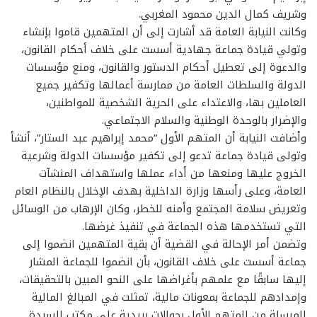
وشريف كمال الدين محمود المغربي.
وكانت النيابة العامة قد أشارت إلى أن المتهمين قاموا بإنشاء
وتولي قيادة جماعة جهادية أسست على خلاف أحكام القانون،
والدعوة إلى تعطيل أحكام الدستور والقانون، ومنع مؤسسات
الدولة والسلطات العامة من ممارسة أعمالها وتكفير جميع
العاملين بها، والاعتداء على الحرية الشخصية للمواطنين،
والإضرار بالوحدة الوطنية والسلام الاجتماعي.
وأضافت النيابة أن المتهم الأول “محمد إبراهيم عبد الستار”، أنشأ
وتولى قيادة جماعة تدعو إلى تكفير مؤسسات الدولة وشرعية
الخروج عليها ومنعها من أداء عملها واستهداف المنشآت
العامة، وعلى رأسها وزارة الداخلية بهدف الإخلال بالنظام العام
وتعريض سلامة المجتمع وأمنه للخطر، وكان الإرهاب من الوسائل
التي تستخدمها هذه الجماعة في تنفيذ غرضها.
وتضمن أمر الإحالة في القضية أن بقية المتهمين انضموا إلى
جماعة أسست على خلاف القانون، بأن انضموا للجماعة المشار
إليها سابقًا مع علمهم بأغراضها على النحو المبين بالتحقيقات،
وإمدادهم للجماعة بمعونات مالية، تمثلت في المبالغ المالية
المرسلة من المتهم الأول بحوالات بريدية على مكتب السيدة