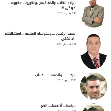
. براءة الكلاب والخفافيش..والكورونا.. مكرونه….
أمريكي..!!!
6 فبراير، 2020
السيد الرئيس ….وحكومتك المغيبه …استقالتكم
…لا تكفي
6 سبتمبر، 2015
الارهاب …والصفقات الهباب
31 يناير، 2015
سياسة… أتلفها…. الهوا