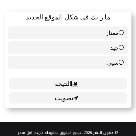
ما رايك في شكل الموقع الجديد
ممتاز
6 ( 85.71 % )
جيد
0 ( 0 % )
سيي
1 ( 14.29 % )
© حقوق النشر 2026، جميع الحقوق محفوظة جريدة امل مصر