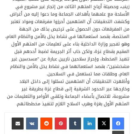
زينب، وحصيلة أرباح المتهم الثالث من إتجار غير مشروع في
الأسلحة مع علمهما بأهداف الجماعة وما دعوا إليه من أغراض.
وكشفت التحقيقات أن المتهمين أحرزوا مفرقعات ومواد تعتبر
من المفرقعات دون الحصول على ترخيص بذلك من الجهة
المختصة، بقصد استعمالها في نشاط يخل بالأمن والنظام العام،
وهو تفجير وزارة الداخلية بناء على تعليمات من المتهم الأول
المقيم بقطاع غزة، ولكن خاب أثر الجريمة لضبط أحدهم قبل
تنفيذ المخطط، وإحراز سلاحين ناريين عبارة عن “مسدسين غير
مشخشنين”، بقصد استعمالهما في نشاط يخل بالأمن والنظام
العام، وطلقات مما تستعمل في السلاحين.
وأظهرت التحقيقات أن المتهمين تسللوا إلى داخل البلاد
وخارجها عبر الحدود الشرقية إلى قطاع غزة بطريقة غير
مشروعة، للاتصال بأعضاء الجماعة وتلقي الأوامر والتعليمات من
المتهم الأول بغزة وهرب السلاح اللازم لتنفيذ مخططاتهم.
لينكدإن
بينتيريست
مشاركة عبر البريد
طباعة