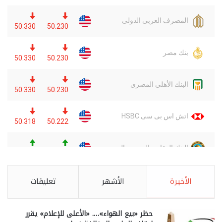
الأخيرة
الأشهر
تعليقات
حظر «بيع الهواء»…. «الأعلى للإعلام» يقرر