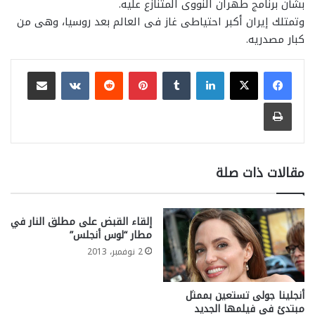
بشأن برنامج طهران النووى المتنازع عليه.
وتمتلك إيران أكبر احتياطى غاز فى العالم بعد روسيا، وهى من
كبار مصدريه.
لينكدإن
بينتيريست
مشاركة عبر البريد
طباعة
مقالات ذات صلة
إلقاء القبض على مطلق النار في
مطار “لوس أنجلس”
2 نوفمبر، 2013
أنجلينا جولى تستعين بممثل
مبتدئ فى فيلمها الجديد