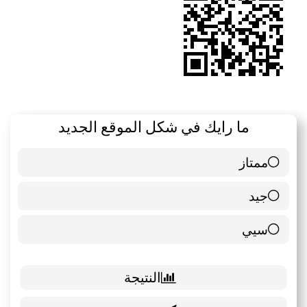
ما رايك في شكل الموقع الجديد
ممتاز
6 ( 85.71 % )
جيد
0 ( 0 % )
سيي
1 ( 14.29 % )