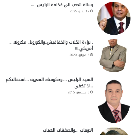
رسالة شعب الي فخامة الرئيس ….
12 يناير، 2025
. براءة الكلاب والخفافيش..والكورونا.. مكرونه….
أمريكي..!!!
6 فبراير، 2020
السيد الرئيس ….وحكومتك المغيبه …استقالتكم
…لا تكفي
6 سبتمبر، 2015
الارهاب …والصفقات الهباب