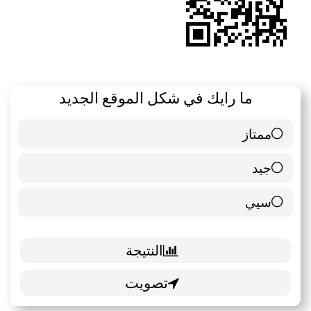
ما رايك في شكل الموقع الجديد
ممتاز
6 ( 85.71 % )
جيد
0 ( 0 % )
سيي
1 ( 14.29 % )