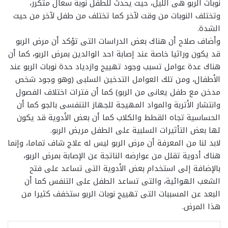
نوبات الربو هى الليل، حيث يحدث للطفل نوبة سعال متكرر،
وتختلف النوبات من وقت لآخر كما تختلف من طفل لآخر من حيث
الشدة.
وأضاف صلاح أن هناك بعض الدراسات التى تؤكد أن مرض الربو
قد يكون وراثيا خاصة عند إصابة احد الوالدين بمرض الربو، كما أن
هناك عدة عوامل تسبب وجود تهييج وازدياد حدة نوبات الربو عند
الأطفال، ومن تلك العوامل التدخين السلبى (وهو وجود شخص
مدخن مع طفل يعانى من الربو) كما أن فترات اختلاف الفصول
وانتشار الأتربة والمواد المهيجة للجهاز التنفسى بالجو كما أن
الحساسية تجاه القطط والكلاب كما أن بعض الأدوية قد يكون
لها بعض التأثيرات السلبية على الطفل مريض الربو.
لابد لنا من المعرفة أن مرض الربو ليس له علاج شاف تماما، وإنما
هناك أدوية تقلل من عوارضه الناتجة عن الإصابة بمرض الربو،
بالإضافة إلى استخدام بعض الأدوية التى تساعد على فتح
الشعب الهوائية، والتى تساعد الطفل على التنفس كما أن
البعد عن المسببات التى تهييج نوبات الربو ستخفف كثيرا من
هذا المرض.