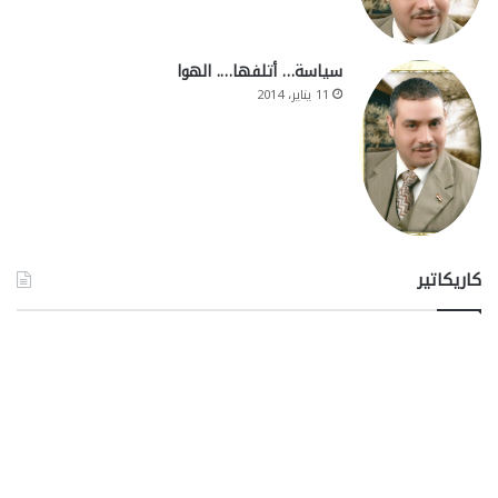
سياسة… أتلفها…. الهوا
11 يناير، 2014
كاريكاتير