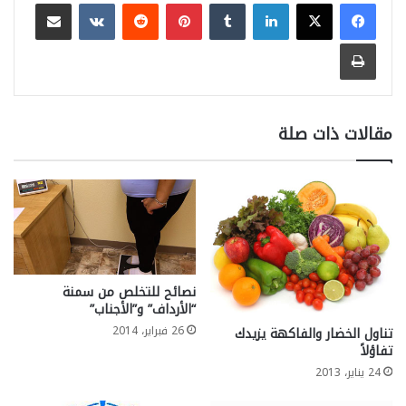
لينكدإن
بينتيريست
مشاركة عبر البريد
طباعة
مقالات ذات صلة
نصائح للتخلص من سمنة
“الأرداف” و”الأجناب”
26 فبراير، 2014
تناول الخضار والفاكهة يزيدك
تفاؤلاً
24 يناير، 2013