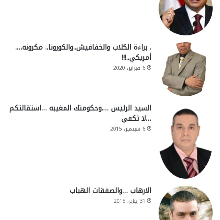
. براءة الكلاب والخفافيش..والكورونا.. مكرونه….
أمريكي..!!!
6 فبراير، 2020
السيد الرئيس ….وحكومتك المغيبه …استقالتكم
…لا تكفي
6 سبتمبر، 2015
الارهاب …والصفقات الهباب
31 يناير، 2015