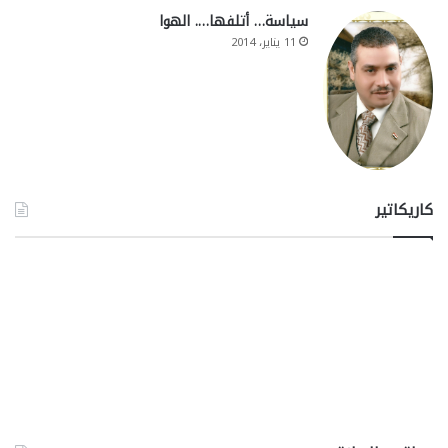
سياسة… أتلفها…. الهوا
11 يناير، 2014
كاريكاتير