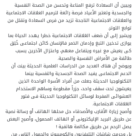
ويبين أن السعادة ترفع المناعة وتحسن من الصحة النفسية
والجسدية وتعتبر الأعياد فرصة رائعة لترميم العلاقات الاجتماعية
والعلاقات الاجتماعية الناجحة تزيد من فرص السعادة وتقلل من
توابع التوتر.
ويشير إلى أن ضعف العَلاقات الاجتماعية خطرا يهدد الحياة بما
يوازى تدخين التبغ وإدمان الخمر فالإنسان كائن اجتماعى خُلِق
كى يعيش مع غيره ويتفاعل معهم، واعتزال الآخرين يسبب
طائفة من الأمراض النفسية والصحية.
ويوضح أن هناك العديد من الدراسات العلمية الحديثة بينت أن
الدعم الاجتماعى يفيد الصحة الجسدية والنفسية بينما
التكنولوجيا الحديثة جعلت من أفراد الأسرة الواحدة الذين
يعيشون تحت سقف واحد، جزراً مقطوعة وساهم الاستخدام
العشوائى المفرط لوسائل التكنولوجيا الحديثة فى فتور
العَلاقات الاجتماعية.
وأصبح زيارة الأقارب والأصدقاء حل محلها الهاتف أو رسالة نصية
عن طريق البريد الإليكترونى أو الهاتف المحمول، وأصبح البعض
يصل الرحم عن طريق مكالمة هاتفية !
بل وحرمت شاشات التليفزيون والكومبيوتر والحمول الناس من