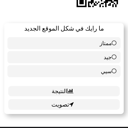
ما رايك في شكل الموقع الجديد
ممتاز
6 ( 85.71 % )
جيد
0 ( 0 % )
سيي
1 ( 14.29 % )