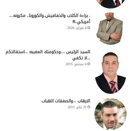
. براءة الكلاب والخفافيش..والكورونا.. مكرونه….
أمريكي..!!!
6 فبراير، 2020
السيد الرئيس ….وحكومتك المغيبه …استقالتكم
…لا تكفي
6 سبتمبر، 2015
الارهاب …والصفقات الهباب
31 يناير، 2015