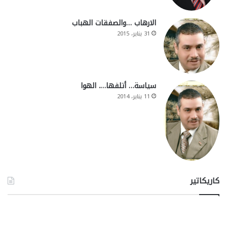
الارهاب …والصفقات الهباب
31 يناير، 2015
سياسة… أتلفها…. الهوا
11 يناير، 2014
كاريكاتير