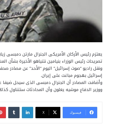
يعتزم رئيس الأركان الأمريكى الجنرال مارتن دمبسى زيا
تصريحات رئيس الوزراء بنيامين نتنياهو الأخيرة بشأن المش
ونقل راديو “صوت إسرائيل” اليوم “الأحد” عن مصادر صحفي
إسرائيل بهجوم مباغت على إيران.
وأضافت المصادر أن الجنرال دمبسى الذى سيحل ضيفا على
ووزير الدفاع موشيه يعلون وأن المحادثات ستتناول كذلك
لينكدإن
فيسبوك
‫X