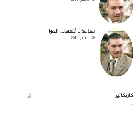
سياسة… أتلفها…. الهوا
11 يناير، 2014
كاريكاتير