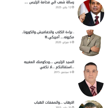
رسالة شعب الي فخامة الرئيس ….
12 يناير، 2025
. براءة الكلاب والخفافيش..والكورونا..
مكرونه…. أمريكي..!!!
6 فبراير، 2020
السيد الرئيس ….وحكومتك المغيبه
…استقالتكم …لا تكفي
6 سبتمبر، 2015
الارهاب …والصفقات الهباب
31 يناير، 2015