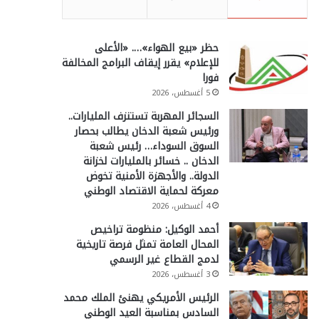
حظر «بيع الهواء»…. «الأعلى
للإعلام» يقرر إيقاف البرامج المخالفة
فورا
5 أغسطس، 2026
السجائر المهربة تستنزف المليارات..
ورئيس شعبة الدخان يطالب بحصار
السوق السوداء… رئيس شعبة
الدخان .. خسائر بالمليارات لخزانة
الدولة.. والأجهزة الأمنية تخوض
معركة لحماية الاقتصاد الوطني
4 أغسطس، 2026
أحمد الوكيل: منظومة تراخيص
المحال العامة تمثل فرصة تاريخية
لدمج القطاع غير الرسمي
3 أغسطس، 2026
الرئيس الأمريكي يهنئ الملك محمد
السادس بمناسبة العيد الوطني