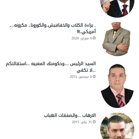
. براءة الكلاب والخفافيش..والكورونا.. مكرونه….
أمريكي..!!!
6 فبراير، 2020
السيد الرئيس ….وحكومتك المغيبه …استقالتكم
…لا تكفي
6 سبتمبر، 2015
الارهاب …والصفقات الهباب
31 يناير، 2015