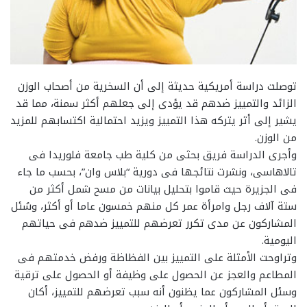
توصلت دراسة أمريكية حديثة إلى أن السخرية من أصحاب الوزن
الزائد والتمييز ضدهم قد يؤدى إلى جعلهم أكثر سمنة، مما قد
يشير إلى أثر يتركه هذا التمييز ويزيد احتمالية اكتسابهم للمزيد
من الوزن.
وأجرى الدراسة فريق بحثى من كلية طب جامعة فلوريدا فى
تالاهاسى، ونشرت نتائجها فى دورية “بلاس وان”، بحسب ما جاء
فى الجزيرة حيث قاموا بتحليل بيانات من مسح شمل أكثر من
ستة آلاف رجل وامرأة عمر كل منهم خمسون عاما أو أكثر، وسُئل
المشاركون عن مدى تكرر تعرضهم للتمييز ضدهم فى حياتهم
اليومية.
وتراوحت الأمثلة على التمييز بين الفظاظة ورفض خدمتهم فى
المطاعم والعجز عن الحصول على وظيفة أو الحصول على ترقية
وسئل المشاركون عما يظنون أنه سبب تعرضهم للتمييز، أكان