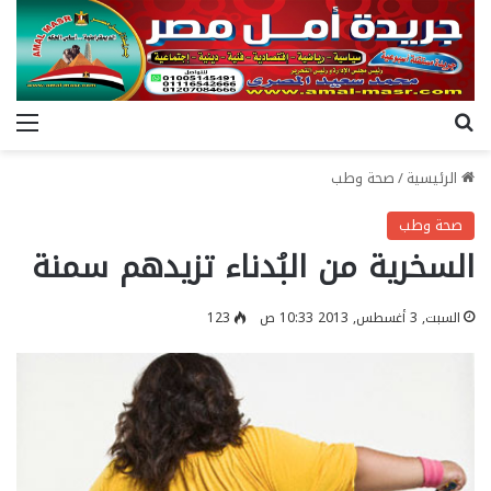
بحث عن
الق
الرئيسية
/
صحة وطب
صحة وطب
السخرية من البُدناء تزيدهم سمنة
السبت, 3 أغسطس, 2013 10:33 ص
123