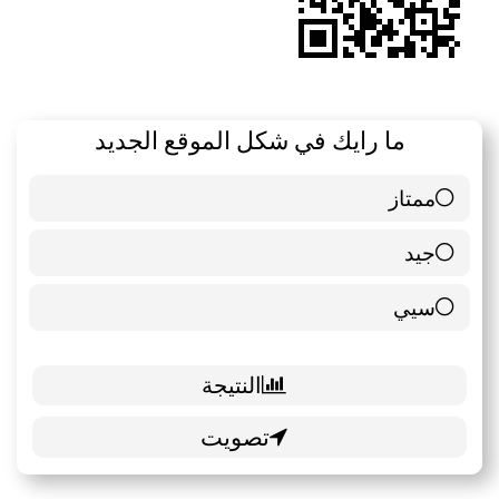
ما رايك في شكل الموقع الجديد
ممتاز
6 ( 85.71 % )
جيد
0 ( 0 % )
سيي
1 ( 14.29 % )