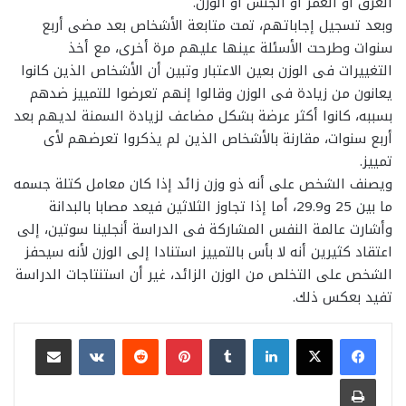
العرق أو العمر أو الجنس أو الوزن.
وبعد تسجيل إجاباتهم، تمت متابعة الأشخاص بعد مضى أربع
سنوات وطرحت الأسئلة عينها عليهم مرة أخرى، مع أخذ
التغييرات فى الوزن بعين الاعتبار وتبين أن الأشخاص الذين كانوا
يعانون من زيادة فى الوزن وقالوا إنهم تعرضوا للتمييز ضدهم
بسببه، كانوا أكثر عرضة بشكل مضاعف لزيادة السمنة لديهم بعد
أربع سنوات، مقارنة بالأشخاص الذين لم يذكروا تعرضهم لأى
تمييز.
ويصنف الشخص على أنه ذو وزن زائد إذا كان معامل كتلة جسمه
ما بين 25 و29.9، أما إذا تجاوز الثلاثين فيعد مصابا بالبدانة
وأشارت عالمة النفس المشاركة فى الدراسة أنجلينا سوتين، إلى
اعتقاد كثيرين أنه لا بأس بالتمييز استنادا إلى الوزن لأنه سيحفز
الشخص على التخلص من الوزن الزائد، غير أن استنتاجات الدراسة
تفيد بعكس ذلك.
لينكدإن
بينتيريست
مشاركة عبر البريد
طباعة