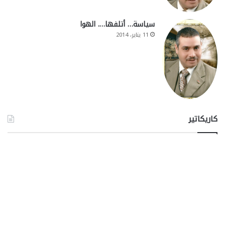
سياسة… أتلفها…. الهوا
11 يناير، 2014
كاريكاتير