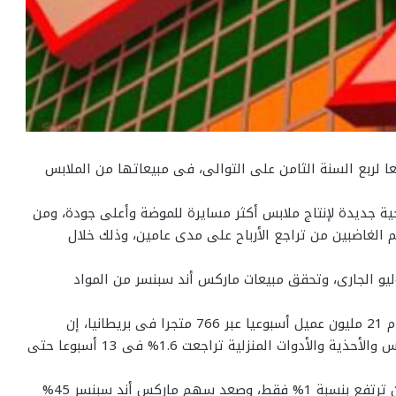
 لربع السنة الثامن على التوالى، فى مبيعاتها من الملابس
جية جديدة لإنتاج ملابس أكثر مسايرة للموضة وأعلى جودة، ومن
م الغاضبين من تراجع الأرباح على مدى عامين، وذلك خلال
لمقرر طرح مجموعة جديدة من الملابس فى 25 يوليو الجارى، وتحقق مبيعات ماركس أند سبنسر من المواد
وقالت سلسلة المتاجر التى تأسست قبل 129 عاما وتخدم 21 مليون عميل أسبوعيا عبر 766 متجرا فى بريطانيا، إن
مبيعاتها من المواد غير الغذائية التى تتراوح بين الملابس والأحذية والأدوات المنزلية تراجعت 1.6% فى 13 أسبوعا حتى
وارتفعت مبيعات المواد الغذائية 1.8% مقابل توقعات بأن ترتفع بنسبة 1% فقط، وصعد سهم ماركس أند سبنسر 45%