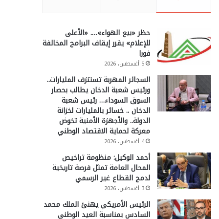
حظر «بيع الهواء»…. «الأعلى
للإعلام» يقرر إيقاف البرامج المخالفة
فورا
5 أغسطس، 2026
السجائر المهربة تستنزف المليارات..
ورئيس شعبة الدخان يطالب بحصار
السوق السوداء… رئيس شعبة
الدخان .. خسائر بالمليارات لخزانة
الدولة.. والأجهزة الأمنية تخوض
معركة لحماية الاقتصاد الوطني
4 أغسطس، 2026
أحمد الوكيل: منظومة تراخيص
المحال العامة تمثل فرصة تاريخية
لدمج القطاع غير الرسمي
3 أغسطس، 2026
الرئيس الأمريكي يهنئ الملك محمد
السادس بمناسبة العيد الوطني