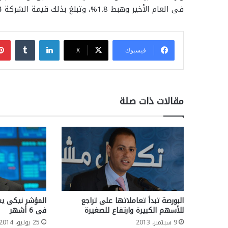
فى العام الأخير وهبط 1.8%، وتبلغ بذلك قيمة الشركة 7.4 مليار جنيه إسترلينى (11.1 مليار دولار).
لينكدإن
فيسبوك
‫X
مقالات ذات صلة
البورصة تبدأ تعاملاتها على تراجع
المؤشر نيكى ي
للأسهم الكبيرة وارتفاع للصغيرة
فى 6 أشهر
9 سبتمبر، 2013
25 يوليو، 2014