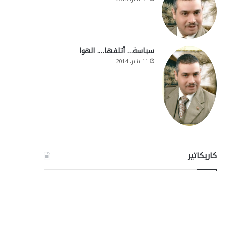
سياسة… أتلفها…. الهوا
11 يناير، 2014
كاريكاتير