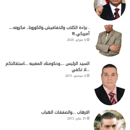
. براءة الكلاب والخفافيش..والكورونا.. مكرونه….
أمريكي..!!!
6 فبراير، 2020
السيد الرئيس ….وحكومتك المغيبه …استقالتكم
…لا تكفي
6 سبتمبر، 2015
الارهاب …والصفقات الهباب
31 يناير، 2015