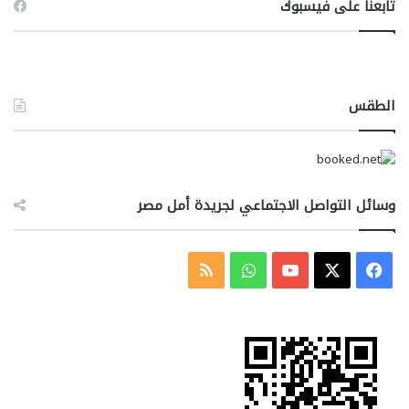
تابعنا على فيسبوك
الطقس
وسائل التواصل الاجتماعي لجريدة أمل مصر
‫X
فيسبوك
‫YouTube
واتساب
ملخص
الموقع
RSS