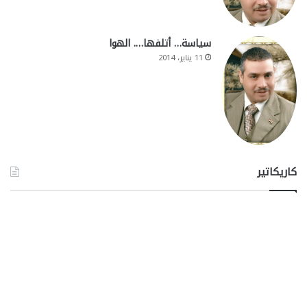
سياسة… أتلفها…. الهوا
11 يناير، 2014
كاريكاتير