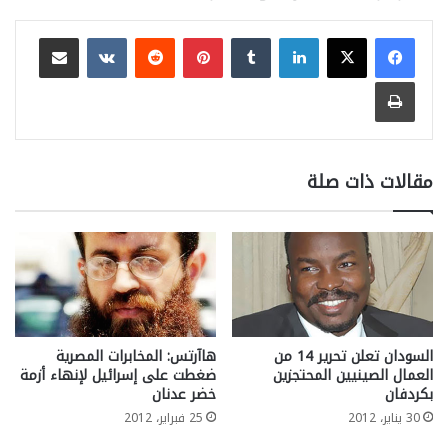
لينكدإن
بينتيريست
مشاركة عبر البريد
طباعة
مقالات ذات صلة
السودان تعلن تحرير 14 من
هاآرتس: المخابرات المصرية
العمال الصينيين المحتجزين
ضغطت على إسرائيل لإنهاء أزمة
بكردفان
خضر عدنان
30 يناير، 2012
25 فبراير، 2012