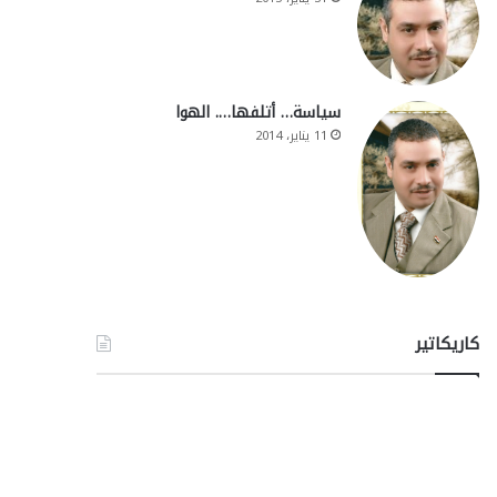
سياسة… أتلفها…. الهوا
11 يناير، 2014
كاريكاتير