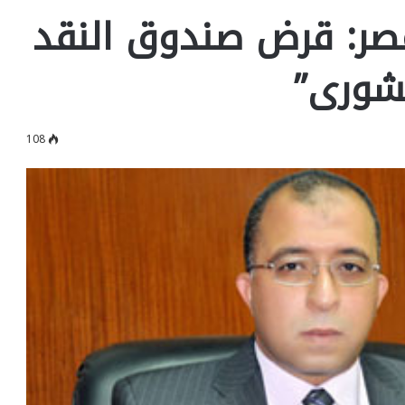
مصر: قرض صندوق النقد
لشورى”
108