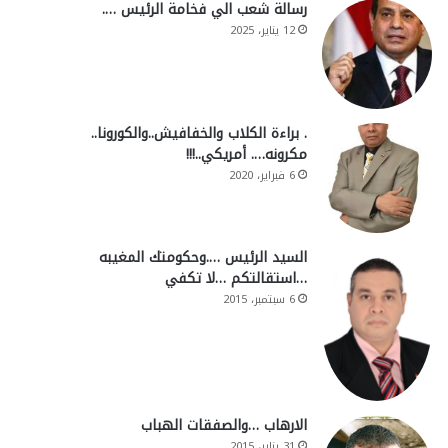
رسالة شعب الي فخامة الرئيس ….
12 يناير، 2025
. براءة الكلاب والخفافيش..والكورونا..
مكرونه…. أمريكي..!!!
6 فبراير، 2020
السيد الرئيس ….وحكومتك المغيبه
…استقالتكم …لا تكفي
6 سبتمبر، 2015
الارهاب …والصفقات الهباب
31 يناير، 2015