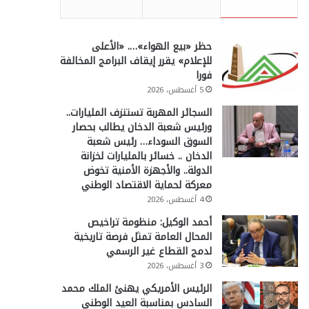
حظر «بيع الهواء»…. «الأعلى
للإعلام» يقرر إيقاف البرامج المخالفة
فورا
5 أغسطس، 2026
السجائر المهربة تستنزف المليارات..
ورئيس شعبة الدخان يطالب بحصار
السوق السوداء… رئيس شعبة
الدخان .. خسائر بالمليارات لخزانة
الدولة.. والأجهزة الأمنية تخوض
معركة لحماية الاقتصاد الوطني
4 أغسطس، 2026
أحمد الوكيل: منظومة تراخيص
المحال العامة تمثل فرصة تاريخية
لدمج القطاع غير الرسمي
3 أغسطس، 2026
الرئيس الأمريكي يهنئ الملك محمد
السادس بمناسبة العيد الوطني