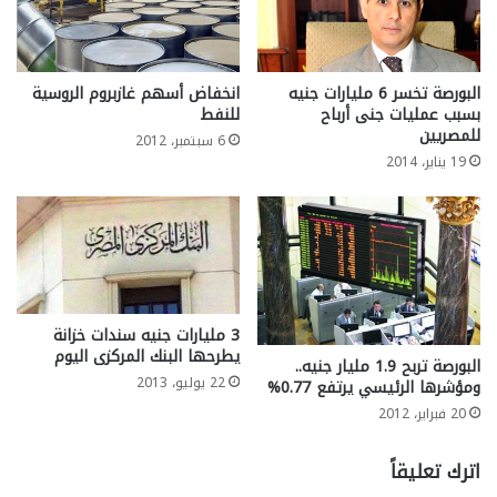
البورصة تخسر 6 مليارات جنيه
انخفاض أسهم غازبروم الروسية
بسبب عمليات جنى أرباح
للنفط
للمصريين
6 سبتمبر، 2012
19 يناير، 2014
3 مليارات جنيه سندات خزانة
يطرحها البنك المركزى اليوم
البورصة تربح 1.9 مليار جنيه..
22 يوليو، 2013
ومؤشرها الرئيسي يرتفع 0.77%
20 فبراير، 2012
اترك تعليقاً