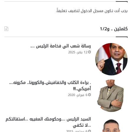
يجب أنت تكون
مسجل الدخول
لتضيف تعليقاً.
كلمتين .. و1/2
رسالة شعب الي فخامة الرئيس ….
12 يناير، 2025
. براءة الكلاب والخفافيش..والكورونا.. مكرونه….
أمريكي..!!!
6 فبراير، 2020
السيد الرئيس ….وحكومتك المغيبه …استقالتكم
…لا تكفي
6 سبتمبر، 2015