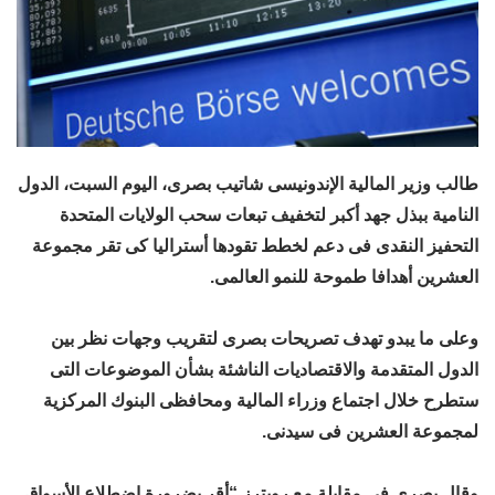
طالب وزير المالية الإندونيسى شاتيب بصرى، اليوم السبت، الدول
النامية ببذل جهد أكبر لتخفيف تبعات سحب الولايات المتحدة
التحفيز النقدى فى دعم لخطط تقودها أستراليا كى تقر مجموعة
العشرين أهدافا طموحة للنمو العالمى.
وعلى ما يبدو تهدف تصريحات بصرى لتقريب وجهات نظر بين
الدول المتقدمة والاقتصاديات الناشئة بشأن الموضوعات التى
ستطرح خلال اجتماع وزراء المالية ومحافظى البنوك المركزية
لمجموعة العشرين فى سيدنى.
وقال بصرى فى مقابلة مع رويترز “أقر بضرورة اضطلاع الأسواق