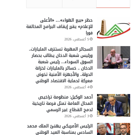
حظر «بيع الهواء»…. «الأعلى
للإعلام» يقرر إيقاف البرامج المخالفة
فورا
5 أغسطس، 2026
السجائر المهربة تستنزف المليارات..
ورئيس شعبة الدخان يطالب بحصار
السوق السوداء… رئيس شعبة
الدخان .. خسائر بالمليارات لخزانة
الدولة.. والأجهزة الأمنية تخوض
معركة لحماية الاقتصاد الوطني
4 أغسطس، 2026
أحمد الوكيل: منظومة تراخيص
المحال العامة تمثل فرصة تاريخية
لدمج القطاع غير الرسمي
3 أغسطس، 2026
الرئيس الأمريكي يهنئ الملك محمد
السادس بمناسبة العيد الوطني