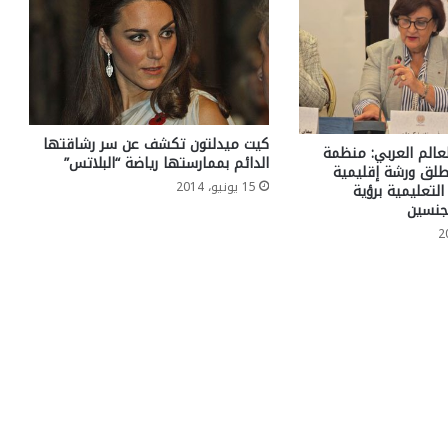
كيت ميدلتون تكشف عن سر رشاقتها
لعالم العربي: منظمة
الدائم بممارستها رياضة “البلاتس”
تطلق ورشة إقليمية
15 يونيو، 2014
التعليمية برؤية
لجنسين