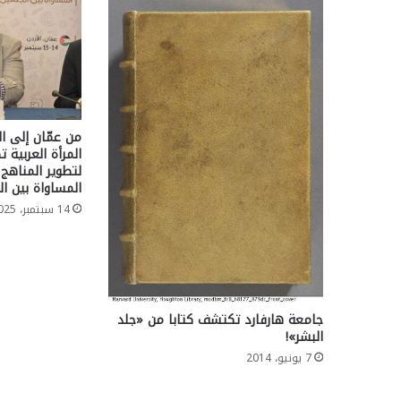
من عمّان إلى ا
المرأة العربية 
لتطوير المناهج 
المساواة بين ا
14 سبتمبر، 2025
جامعة هارفارد تكتشف كتابا من «جلد
البشر»!
7 يونيو، 2014