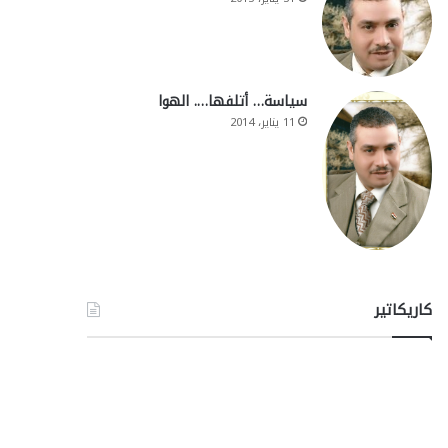
سياسة… أتلفها…. الهوا
11 يناير، 2014
كاريكاتير