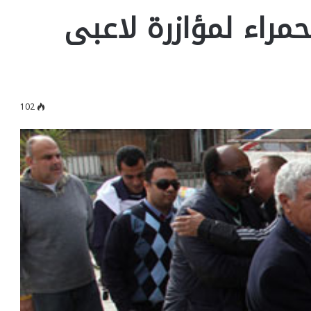
حمراء لمؤازرة لاعبى
102