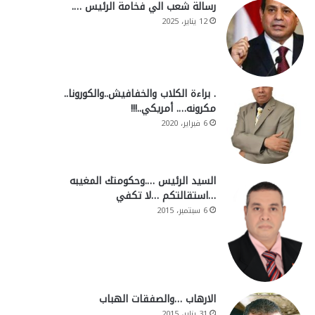
رسالة شعب الي فخامة الرئيس ….
12 يناير، 2025
. براءة الكلاب والخفافيش..والكورونا..
مكرونه…. أمريكي..!!!
6 فبراير، 2020
السيد الرئيس ….وحكومتك المغيبه
…استقالتكم …لا تكفي
6 سبتمبر، 2015
الارهاب …والصفقات الهباب
31 يناير، 2015