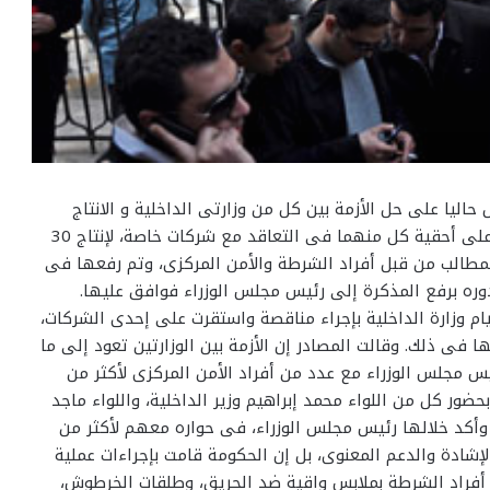
ليا على حل الأزمة بين كل من وزارتى الداخلية و الانتاج
الحربى، خاصة بعد أن تزايدت الأزمة مؤخرا بين الوزارتين على أحقية كل منهما فى التعاقد مع شركات خاصة، لإنتاج 30
لمطالب من قبل أفراد الشرطة والأمن المركزى، وتم رفعها فى
بدوره برفع المذكرة إلى رئيس مجلس الوزراء فوافق عليها.
م وزارة الداخلية بإجراء مناقصة واستقرت على إحدى الشركات،
كدت على أحقيتها فى ذلك. وقالت المصادر إن الأزمة بين الوزارتين تعود إلى ما
يس مجلس الوزراء مع عدد من أفراد الأمن المركزى لأكثر من
حضور كل من اللواء محمد إبراهيم وزير الداخلية، واللواء ماجد
 وأكد خلالها رئيس مجلس الوزراء، فى حواره معهم لأكثر من
إشادة والدعم المعنوى، بل إن الحكومة قامت بإجراءات عملية
أفراد الشرطة بملابس واقية ضد الحريق، وطلقات الخرطوش،