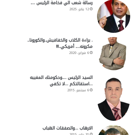
رسالة شعب الي فخامة الرئيس ….
12 يناير، 2025
. براءة الكلاب والخفافيش..والكورونا..
مكرونه…. أمريكي..!!!
6 فبراير، 2020
السيد الرئيس ….وحكومتك المغيبه
…استقالتكم …لا تكفي
6 سبتمبر، 2015
الارهاب …والصفقات الهباب
31 يناير، 2015