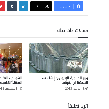
لينكدإن
فيسبوك
‫X
مقالات ذات صلة
وزير الخارجية الإثيوبى: إنشاء سد
الشوارع خالية 
النهضة لن يتوقف
السنة..”الكافي
18 يونيو، 2013
31 ديسمبر، 2012
اترك تعليقاً