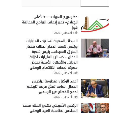
حظر «بيع الهواء»…. «الأعلى
للإعلام» يقرر إيقاف البرامج المخالفة
فورا
5 أغسطس، 2026
السجائر المهربة تستنزف المليارات..
ورئيس شعبة الدخان يطالب بحصار
السوق السوداء… رئيس شعبة
الدخان .. خسائر بالمليارات لخزانة
الدولة.. والأجهزة الأمنية تخوض
معركة لحماية الاقتصاد الوطني
4 أغسطس، 2026
أحمد الوكيل: منظومة تراخيص
المحال العامة تمثل فرصة تاريخية
لدمج القطاع غير الرسمي
3 أغسطس، 2026
الرئيس الأمريكي يهنئ الملك محمد
السادس بمناسبة العيد الوطني