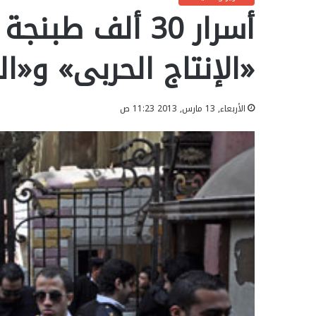
أسرار 30 ألف طب
«الإنتاج الحربى» و«ا
الأربعاء, 13 مارس, 2013 11:23 ص