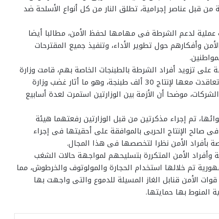
 قبل عناصر إجرامية، تطلق النار من كل أنواع الأسلحة ضد
ت عملية لدعم الشرطة فى مهامها لحفظ الأمن، مطالبا أيضا
 الأمن وأفكارهم حول تطوير الأداء، وتنفيذ جميع المقترحات
مواطنين.
ة على تزويد أفراد الشرطة بالطبنجات الخاصة بهم، قامت وزارة
الداخلية بإجراء مناقصة واستقرت على إحدى الشركات وتعاقدت معها لإنتاج 30 ألف طبنجة، وهو ما أثار غضب وزارة
الشركات، موضحا أن الأزمة بين الوزارتين استمرت لعدة أسابيع
ائها، تم إجراء مذكرتين من قبل الوزارتين رفعتهما هيئة
ى صالح الإنتاج الحربى بالموافقة على أحقيتها فى إجراء
صة بأفراد الأمن نظرا لتخصصها فى هذا المجال.
 وأفراد الأمن المتكررة بتسليحهم لمواجهة حالات الشغب
ورية تم خلالها استخدام الحجارة والمولوتوف والخرطوش، مما
ات الأمن قنابل الغاز المسيلة للدموع والتى واجهت بها
 المنوط بها حمايتها.