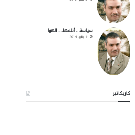
سياسة… أتلفها…. الهوا
11 يناير، 2014
كاريكاتير