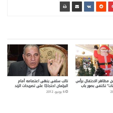
بينتيريست
مشاركة عبر البريد
طباعة
من مظاهر الاحتفال برأس
نائب سلفى ينهى اعتصامه أمام
هات” تكتفى بصور باب
البرلمان احتجاجًا على تصريحات الزند
8 يونيو، 2012