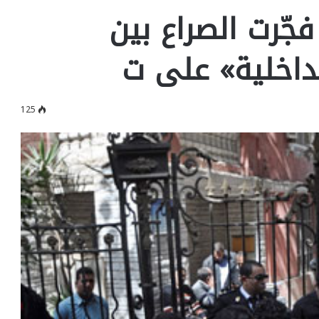
نجة فجّرت الصراع بين
لداخلية» على ت
125