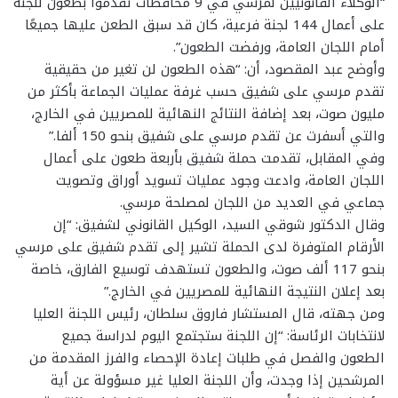
“الوكلاء القانونيين لمرسي في 9 محافظات تقدموا بطعون للجنة
على أعمال 144 لجنة فرعية، كان قد سبق الطعن عليها جميعًا
أمام اللجان العامة، ورفضت الطعون”.
وأوضح عبد المقصود، أن: “هذه الطعون لن تغير من حقيقية
تقدم مرسي على شفيق حسب غرفة عمليات الجماعة بأكثر من
مليون صوت، بعد إضافة النتائج النهائية للمصريين في الخارج،
والتي أسفرت عن تقدم مرسي على شفيق بنحو 150 ألفا.”
وفي المقابل، تقدمت حملة شفيق بأربعة طعون على أعمال
اللجان العامة، وادعت وجود عمليات تسويد أوراق وتصويت
جماعي في العديد من اللجان لمصلحة مرسي.
وقال الدكتور شوقي السيد، الوكيل القانوني لشفيق: “إن
الأرقام المتوفرة لدى الحملة تشير إلى تقدم شفيق على مرسي
بنحو 117 ألف صوت، والطعون تستهدف توسيع الفارق، خاصة
بعد إعلان النتيجة النهائية للمصريين في الخارج.”
ومن جهته، قال المستشار فاروق سلطان، رئيس اللجنة العليا
لانتخابات الرئاسة: “إن اللجنة ستجتمع اليوم لدراسة جميع
الطعون والفصل في طلبات إعادة الإحصاء والفرز المقدمة من
المرشحين إذا وجدت، وأن اللجنة العليا غير مسؤولة عن أية