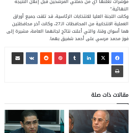
مؤشرات تعلنها أي من حملتي المرشحين قبل إعلان النتيجة
النهائية.”
وكانت اللجنة العليا للانتخابات الرئاسية، قد تلقت جميع أوراق
العملية الانتخابية من المحافظات الـ27، وكانت آخر محافظتين
هما أسوان وقنا، والتي أعلنت نتائج لجانهما العامة، مشيرة إلى
فوز محمد مرسي على أحمد شفيق بهما.
لينكدإن
بينتيريست
مشاركة عبر البريد
طباعة
مقالات ذات صلة