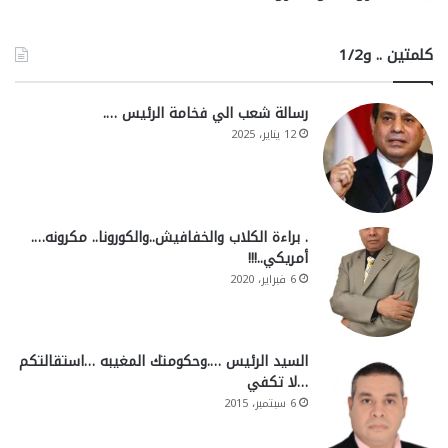
كلمتين .. و1/2
رسالة شعب الي فخامة الرئيس ….
12 يناير، 2025
. براءة الكلاب والخفافيش..والكورونا.. مكرونه….
أمريكي..!!!
6 فبراير، 2020
السيد الرئيس ….وحكومتك المغيبه …استقالتكم
…لا تكفي
6 سبتمبر، 2015