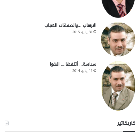
الارهاب …والصفقات الهباب
31 يناير، 2015
سياسة… أتلفها…. الهوا
11 يناير، 2014
كاريكاتير