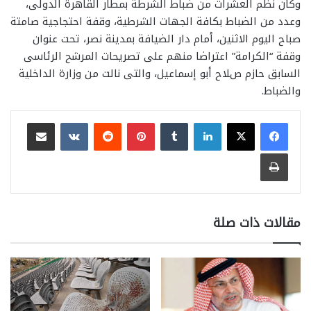
وكان نظم العشرات من ضباط الشرطة بمطار القاهرة الدولى،
وعدد من الضباط بكافة الجهات الشرطية، وقفة احتجاجية صامتة
صباح اليوم اﻻ‌ثنين، أمام دار الضيافة بمدينة نصر، تحت عنوان
وقفة “الكرامة” اعتراضا منهم على تصريحات المرشح الرئاسى
السابق حازم صﻼ‌ح أبو إسماعيل، والتى نالت من وزارة الداخلية
والضباط.
لينكدإن
بينتيريست
مشاركة عبر البريد
طباعة
مقالات ذات صلة