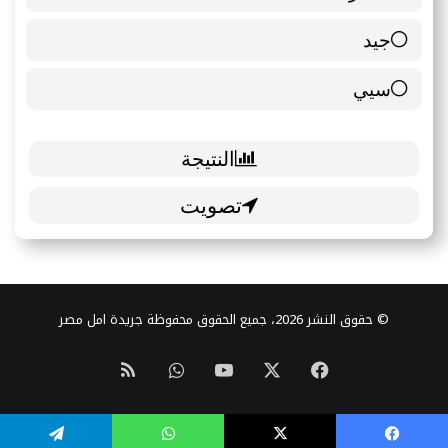
جيد
0 ( 0 % )
سيي
1 ( 14.29 % )
© حقوق النشر 2026، جميع الحقوق محفوظة جريدة امل مصر
‫X
فيسبوك
‫YouTube
واتساب
ملخص
الموقع