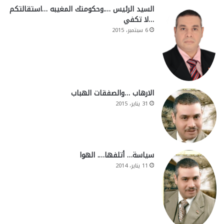
السيد الرئيس ….وحكومتك المغيبه …استقالتكم
…لا تكفي
6 سبتمبر، 2015
الارهاب …والصفقات الهباب
31 يناير، 2015
سياسة… أتلفها…. الهوا
11 يناير، 2014