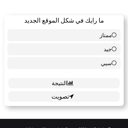
ما رايك في شكل الموقع الجديد
ممتاز
6 ( 85.71 % )
جيد
0 ( 0 % )
سيي
1 ( 14.29 % )