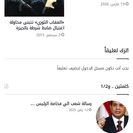
19 مارس، 2026
«العقاب الثوري» تتبنى محاولة
اغتيال ضابط شرطة بالجيزة
2 سبتمبر، 2015
اترك تعليقاً
يجب أنت تكون
مسجل الدخول
لتضيف تعليقاً.
كلمتين .. و1/2
رسالة شعب الي فخامة الرئيس ….
12 يناير، 2025