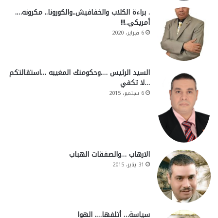
. براءة الكلاب والخفافيش..والكورونا.. مكرونه….
أمريكي..!!!
6 فبراير، 2020
السيد الرئيس ….وحكومتك المغيبه …استقالتكم
…لا تكفي
6 سبتمبر، 2015
الارهاب …والصفقات الهباب
31 يناير، 2015
سياسة… أتلفها…. الهوا