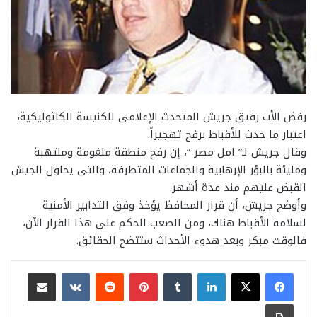
رفض الأب رفيق جريش المتحدث الإعلامى للكنيسة الكاثوليكية،
اعتبار ما حدث للأقباط برفح تهجيراً.
وقال جريش لـ” امل مصر “، إن رفح منطقة ملغومة وملتهبة
ومليئة بالبؤر الإرهابية والجماعات المتطرفة، والتى يحاول الجيش
القبض عليهم منذ عدة أشهر.
وأوضح جريش، أن قرار المحافظ يؤخذ وفق التدابير الأمنية
لسلامة الأقباط هناك، ومن الصعب الحكم على هذا القرار الآن،
فالوقت مبكر وبعد هدوء الأحداث ستتضح الحقائق.
لينكدإن
بينتيريست
مشاركة عبر البريد
طباعة