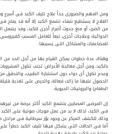
ومن المهم والضرورى جداً علاج تليف الكبد فى أسرع و
العلاج لا يستطيع شفاء تشمع الكبد إلا أنه قد يفلح فى
من الضرر، أو منع حدوث أضرار أخرى للكبد، وقد يشمل الع
الدوائية، وعلاجات أخرى، تبعاً للعامل المسبب كفيروسى
للمضاعفات والمشاكل التى يسببها.
وهناك عدة خطوات يمكن القيام بها من أجل الحد من ال
بالكبد، ومن أجل معالجة الأعراض: تجنب تناول المشروبات ا
وعدم تناول أى دواء دون استشارة الطبيب، والتحقق من 
الحصول عليها ما زالت فعالة، والحرص على تغذية قليلة
الطعام) والبروتينات الحيوية.
إن المرضى المصابين بتشمع الكبد أكثر عرضة من غيرهم 
فى الكبد، لذلك لا بد من عمل موجات صوتية على الكبد مع
وذلك للكشف المبكر عن وجود بؤر سرطانية فى مراحل م
أما فى الحالات التى يشكل فيها تليف الكبد خطراً عل
عملية زرع الكبد طريقة علاجية ناجحة.