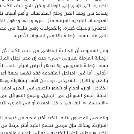
الكبدية التى تؤدى إلى الوفاة، ولكن علاج تليف الكبد
يساعد فى وقف الضرر ومنع المضاعفات. وأهم أسباب تل
الفيروسات الكبدية المزمنة مثل «س» و«ب»، ودهون الكب
الدهنى) ونسبته كبيرة، والكحوليات وهى قليلة فى مصر، 
التى قلت نسبة الإصابة بها فى السنوات الأخيرة.
ومن المعروف أن الغالبية العظمى من تليف الكبد الآن 
الإصابة المزمنة بفيروس «سى» حيث إن مصر تحتل المرتبة
نسبة الإصابة بالفيروس. ولا تظهر أعراض لمرض تليف الكب
الأولى، أما فى المراحل المتقدمة فقد تظهر بضعة أعرا
بالتعب والهزال الشديدين، نزف من الأنف بسهولة وسهول
انخفاض الوزن، أوجاع أو شعور بالضيق فى البطن، اصفرار ل
الحكة، تجمع السوائل فى الرجلين، وتجمع السوائل فى
«الاستسقاء»، نزف فى داخل المعدة أو فى المرىء نتيجة
والمرضى المصابون بتليف الكبد أكثر عرضة من غيرهم للإ
المرارية، وكذلك فإن مرضى تشمع الكبد أكثر عرضة من 
الكبد «سرطان الخلايا الكبدية»، دوالى المرىء والمعدة.