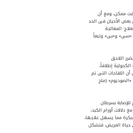
قت ممكن، ومع أن
 بعض الأحيان فى الحد
لاج: المعالجة
 «سى» و«بى» وتبعاً
ضرر اللاحق
لكحولية إطلاقاً،
أن اللقاحات التى تم
 «الصوديوم» (ملح
للإصابة بسرطان
 دلالات أورام الكبد،
بكرة مما يسهل علاجها،
ى حياة المريض، فتشكل