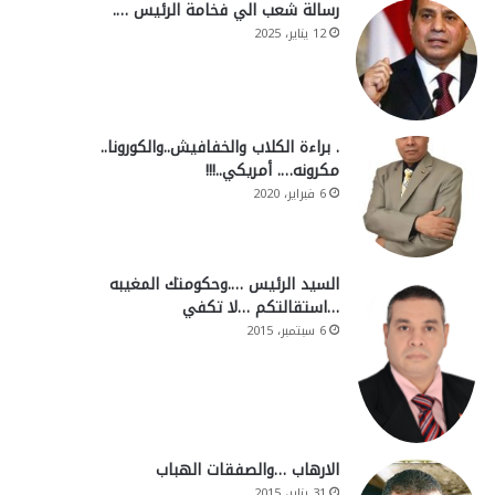
رسالة شعب الي فخامة الرئيس ….
12 يناير، 2025
. براءة الكلاب والخفافيش..والكورونا..
مكرونه…. أمريكي..!!!
6 فبراير، 2020
السيد الرئيس ….وحكومتك المغيبه
…استقالتكم …لا تكفي
6 سبتمبر، 2015
الارهاب …والصفقات الهباب
31 يناير، 2015