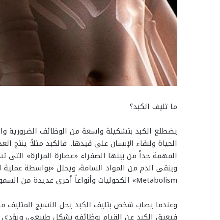
ما تليف الكبد؟
يضطلع الكبد بتشكيلة واسعة من الوظائف الضرورية والح
الحياة ولبقاء الإنسان على قيدها.. فالكبد مثلاً: ينتج الع
المهمة جداً من بينها الصفراء «عصارة المرارة» التى ت
وينقى الدم من المواد السامة، ويحلل «بواسطة عملية ا
Metabolism» الكحوليات وأنواعاً أخرى عديدة من السموم.
وعندما يصاب شخص بتليف الكبد يحل النسيج المتليف مك
فيعيق الكبد عن القيام بوظائفه بشكل طبيعى، ويؤدى تل