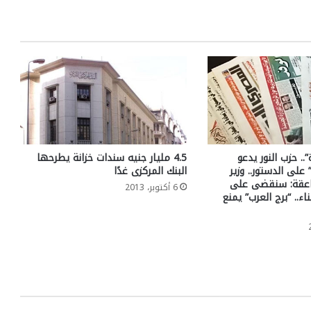
.. حزب النور يدعو
4.5 مليار جنيه سندات خزانة يطرحها
 على الدستور.. وزير
البنك المركزى غدًا
اعقة: سنقضى على
6 أكتوبر، 2013
ء.. “برج العرب” يمنع