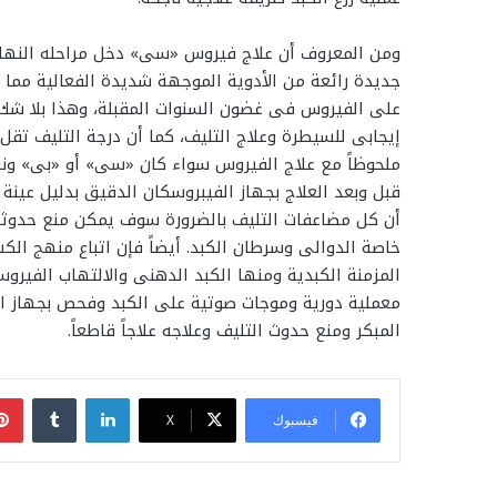
ومن المعروف أن علاج فيروس «سى» دخل مراحله النها
جديدة رائعة من الأدوية الموجهة شديدة الفعالية مما 
على الفيروس فى غضون السنوات المقبلة، وهذا بلا ش
إيجابى للسيطرة وعلاج التليف، كما أن درجة التليف تقل
ملحوظاً مع علاج الفيروس سواء كان «سى» أو «بى» ونس
قبل وبعد العلاج بجهاز الفيبروسكان الدقيق بدليل عينة ا
أن كل مضاعفات التليف بالضرورة سوف يمكن منع حدوثها
خاصة الدوالى وسرطان الكبد. أيضاً فإن اتباع منهج الك
المزمنة الكبدية ومنها الكبد الدهنى والالتهاب الفيرو
معملية دورية وموجات صوتية على الكبد وفحص بجهاز ا
المبكر ومنع حدوث التليف وعلاجه علاجاً قاطعاً.
لينكدإن
فيسبوك
‫X