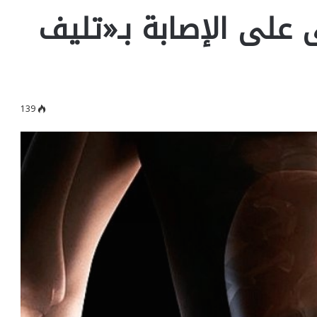
على الإصابة بـ«تليف
139