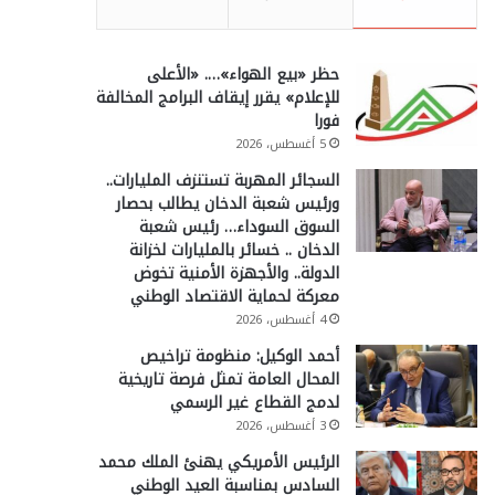
حظر «بيع الهواء»…. «الأعلى
للإعلام» يقرر إيقاف البرامج المخالفة
فورا
5 أغسطس، 2026
السجائر المهربة تستنزف المليارات..
ورئيس شعبة الدخان يطالب بحصار
السوق السوداء… رئيس شعبة
الدخان .. خسائر بالمليارات لخزانة
الدولة.. والأجهزة الأمنية تخوض
معركة لحماية الاقتصاد الوطني
4 أغسطس، 2026
أحمد الوكيل: منظومة تراخيص
المحال العامة تمثل فرصة تاريخية
لدمج القطاع غير الرسمي
3 أغسطس، 2026
الرئيس الأمريكي يهنئ الملك محمد
السادس بمناسبة العيد الوطني