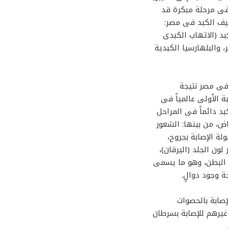
 فى مرحلة مبكرة قد
يف الكبد فى مصر:
د (الاتهاب الكبدى
والبلهارسيا الكبدية
فى مصر نتيجة
 الأولى عالمياً فى
د دائماً فى المراحل
ض، من بينها: الشعور
ة الإصابة بجروح،
ون الجلد (اليرقان)،
 البطن، وهو ما يسمى
 وجود دوالٍ.
صابة بالحصوات
غيرهم للإصابة بسرطان