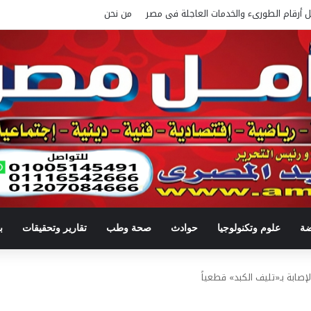
ل أرقام الطورىء والخدمات العاجلة فى مصر
من نحن
ضة
علوم وتكنولوجيا
حوادث
صحة وطب
تقارير وتحقيقات
ب
صابة بـ«تليف الكبد» قطعياً