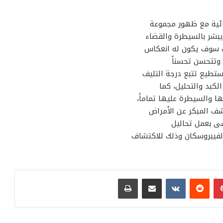
ئية مع ظهور مجموعة
يبشر بالسيطرة والقضاء
ك سوف يكون له انعكاس
 وتتحسن تحسناً
تطيع تتبع درجة التليف
لكبد والتحليل، كما
 والسيطرة عليها تماماً،
شف المبكر عن الأمراض
سى بعمل تحاليل
لفيبروسكان وذلك للاكتشاف
بينتيريست
مشاركة عبر البريد
طباعة