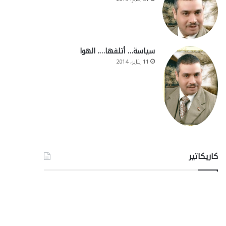
سياسة… أتلفها…. الهوا
11 يناير، 2014
كاريكاتير