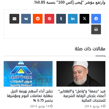
وارتفع مؤشر “إيجى إكس 100” بنسبة 0.85%.
لينكدإن
بينتيريست
مشاركة عبر البريد
طباعة
مقالات ذات صلة
قيد “جمعة” و”واصل” و”الهلالى”
تباين أداء أسهم بورصة النيل
أعضاء بلجنان الرقابة الشرعية
بنهاية تعاملات اليوم ومؤشرها
للمنتجات المالية
يخسر 0.75 %
4 يونيو، 2014
14 يوليو، 2014