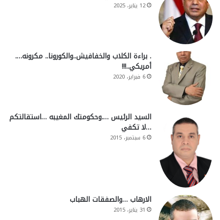
12 يناير، 2025
. براءة الكلاب والخفافيش..والكورونا.. مكرونه….
أمريكي..!!!
6 فبراير، 2020
السيد الرئيس ….وحكومتك المغيبه …استقالتكم
…لا تكفي
6 سبتمبر، 2015
الارهاب …والصفقات الهباب
31 يناير، 2015