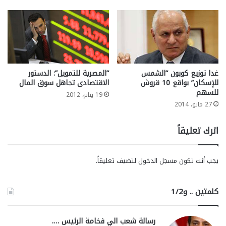
غدا توزيع كوبون “الشمس
“المصرية للتمويل”: الدستور
للإسكان” بواقع 10 قروش
الاقتصادى تجاهل سوق المال
للسهم
19 يناير، 2012
27 مايو، 2014
اترك تعليقاً
يجب أنت تكون
مسجل الدخول
لتضيف تعليقاً.
كلمتين .. و1/2
رسالة شعب الي فخامة الرئيس ….