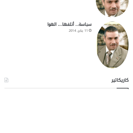
سياسة… أتلفها…. الهوا
11 يناير، 2014
كاريكاتير