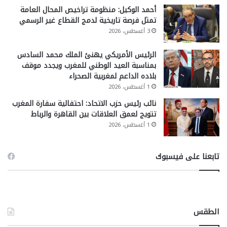
أحمد الوكيل: منظومة تراخيص المحال العامة
تمثل فرصة تاريخية لدمج القطاع غير الرسمي
3 أغسطس، 2026
الرئيس الأمريكي يهنئ الملك محمد السادس
بمناسبة العيد الوطني للمغرب ويجدد موقف
بلاده الداعم لمغربية الصحراء
1 أغسطس، 2026
نائب رئيس حزب الاتحاد: احتفالية سفارة المغرب
تتويج لعمق العلاقات بين القاهرة والرباط
1 أغسطس، 2026
تابعنا على فيسبوك
الطقس