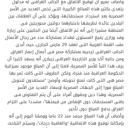
وأضاف عمرو أن توقيع الاتفاق مع الجانب العراقى له مدلول
يتعدى بكثير هذه المبالغ الكبيرة التى تخص العديد من الأسر
المصرية بعد استرداد مستحقاتها، ويؤكد على أن العلاقات بين
البلدين عائدة لطريقها باعتبارهما دولتين محوريتين فى
المنطقة مشيرا إلى أنه تم الاتفاق أيضا بين الجانبين على زيارة
وفد وزارى رفيع المستوى لبغداد بمشاركة عدد من رجال الأعمال
عقب القمة العربية التى تعقد 29 مارس الجارى، حيث أبدى
الجانب العراقى ترحيبه بمشاركة مصر فى أعمال إعمار العراق.
ومن جانبه أكد وزير الخارجية العراقى زيبارى أنه يسعد كثيرا أن
يزف هذا النبأ للأسر المصرية، لافتا إلى أن المبلغ موجود بميزانية
الحكومة العراقية منذ فترة، ولكن الظروف التى كانت تمر بها
مصر هى التى كانت تمنع تحويله، وأوضح: “مستعدون لتحويل
المبلغ فورا إلى الجهات المصرية لإسعاد العديد من الأسر
المصرية، وهذا دين وحقوق أفراد على أن يتم التفاوض فى
باقى المستحقات دون الإنقاص من قيمتها”، مشددا على التزام
العراق بدفع المبلغ دون تأخير.
وأضاف أن هذا المبلغ مجمد منذ 22 عاما ووصلنا اليوم إلى أنه
بإمكاننا توقيع هذه الاتفاقية “والعافية درجات”، وسيتم التباحث