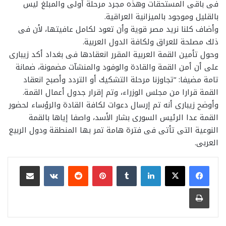
فى باقى المستحقات وهذه مجرد مرحلة أولى والمبلغ ليس
بالقليل وموجود بالميزانية العراقية.
وأضاف كلنا نريد مصر قوية وأن تعود لكامل عافيتها، لأن فى
ذلك مصلحة للعراق ولكافة الدول العربية.
وحول تأمين القمة العربية المقرر انعقادها فى بغداد أكد زيبارى
على أن أمن القمة والقادة والوفود والمنشآت مضمونة، ضمانة
تامة مضيفا: “تجاوزنا مرحلة التشكيك أو التردد وأصبح انعقاد
القمة قرارا من مجلس الوزراء، وتم إقرار جدول أعمال القمة.
وأوضح زيبارى أنه تم إرسال دعوات لكافة القادة والرؤساء لحضور
القمة عدا الرئيس السورى بشار الأسد، واصفا إياها بالقمة
النوعية التى تأتى فى فترة هامة تمر بها المنطقة ودول الربيع
العربى.
لينكدإن
بينتيريست
مشاركة عبر البريد
طباعة