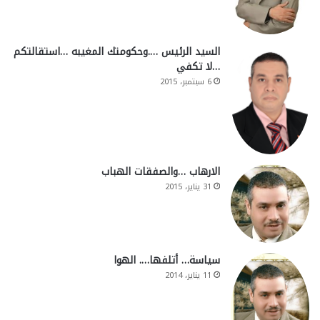
السيد الرئيس ….وحكومتك المغيبه …استقالتكم
…لا تكفي
6 سبتمبر، 2015
الارهاب …والصفقات الهباب
31 يناير، 2015
سياسة… أتلفها…. الهوا
11 يناير، 2014