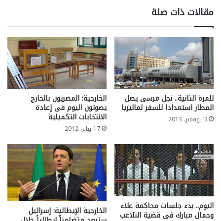
مقالات ذات صلة
للمرة الثانية.. نجل مرسى يصل
الخارجية: المصريون بالخارج
المطار استعدادا للسفر لماليزيا
يصوتون اليوم فى إعادة
الانتخابات التكميلية
3 نوفمبر، 2013
17 يناير، 2012
اليوم.. بدء جلسات محاكمة علاء
الخارجية الإيطالية: إسرائيل
وجمال مبارك فى قضية التلاعب
ستبعد متضامناً إيطالياً خلال