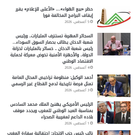
حظر «بيع الهواء»…. «الأعلى للإعلام» يقرر
إيقاف البرامج المخالفة فورا
5 أغسطس، 2026
السجائر المهربة تستنزف المليارات.. ورئيس
شعبة الدخان يطالب بحصار السوق السوداء…
رئيس شعبة الدخان .. خسائر بالمليارات لخزانة
الدولة.. والأجهزة الأمنية تخوض معركة لحماية
الاقتصاد الوطني
4 أغسطس، 2026
أحمد الوكيل: منظومة تراخيص المحال العامة
تمثل فرصة تاريخية لدمج القطاع غير الرسمي
3 أغسطس، 2026
الرئيس الأمريكي يهنئ الملك محمد السادس
بمناسبة العيد الوطني للمغرب ويجدد موقف
بلاده الداعم لمغربية الصحراء
1 أغسطس، 2026
نائب رئيس حزب الاتحاد: احتفالية سفارة المغرب