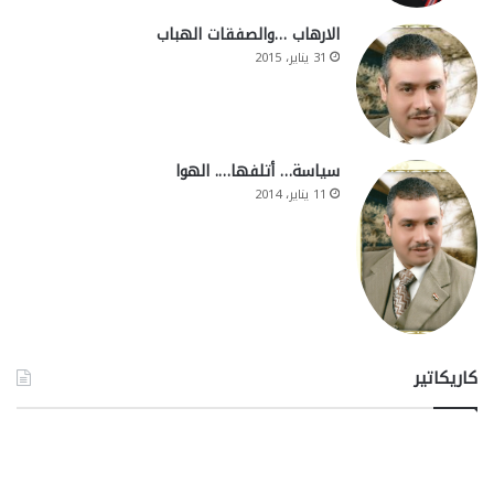
الارهاب …والصفقات الهباب
31 يناير، 2015
سياسة… أتلفها…. الهوا
11 يناير، 2014
كاريكاتير