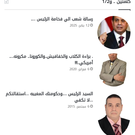
كلمتين .. و1/2
رسالة شعب الي فخامة الرئيس ….
12 يناير، 2025
. براءة الكلاب والخفافيش..والكورونا.. مكرونه….
أمريكي..!!!
6 فبراير، 2020
السيد الرئيس ….وحكومتك المغيبه …استقالتكم
…لا تكفي
6 سبتمبر، 2015