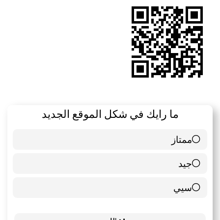
RSS
ما رايك في شكل الموقع الجديد
ممتاز
6 ( 85.71 % )
جيد
0 ( 0 % )
سيي
1 ( 14.29 % )