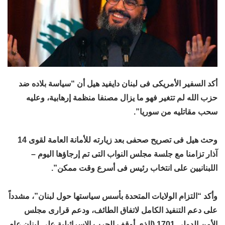
أكد السفير الأمريكى فى لبنان دايفيد هيل أن “سياسة بلاده ضد
حزب الله لم تتغير فهو ما يزال مصنفا منظمة إرهابية، وعليه
سحب مقاتليه من سوريا”.
وحث هيل فى تصريح صحفى بعد زيارته للأمانة العامة لقوى 14
آذار تزامنا مع جلسة مجلس النواب التى تم إرجاؤها اليوم –
اللبنانيين على انتخاب رئيس فى أسرع وقت ممكن”.
وأكد “التزام الولايات المتحدة بأسس سياستها حول لبنان”، مشدداً
على دعم التنفيذ الكامل لاتفاق الطائف، ودعم قرارى مجلس
الأمن الدولى 1701 (الذى أوقف الحرب الإسرائيلية على لبنان عام