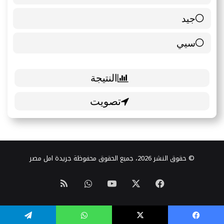
جيد
0 ( 0 % )
سيي
1 ( 14.29 % )
© حقوق النشر 2026، جميع الحقوق محفوظة جريدة امل مصر
‫X
فيسبوك
‫YouTube
واتساب
ملخص
الموقع