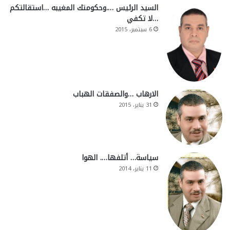
السيد الرئيس ….وحكومتك المغيبه …استقالتكم
…لا تكفي
6 سبتمبر، 2015
الارهاب …والصفقات الهباب
31 يناير، 2015
سياسة… أتلفها…. الهوا
11 يناير، 2014