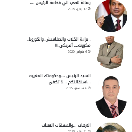
رسالة شعب الي فخامة الرئيس ….
12 يناير، 2025
. براءة الكلاب والخفافيش..والكورونا..
مكرونه…. أمريكي..!!!
6 فبراير، 2020
السيد الرئيس ….وحكومتك المغيبه
…استقالتكم …لا تكفي
6 سبتمبر، 2015
الارهاب …والصفقات الهباب
31 يناير، 2015