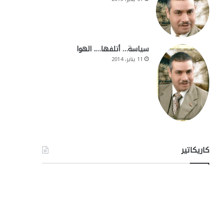
سياسة… أتلفها…. الهوا
11 يناير، 2014
كاريكاتير