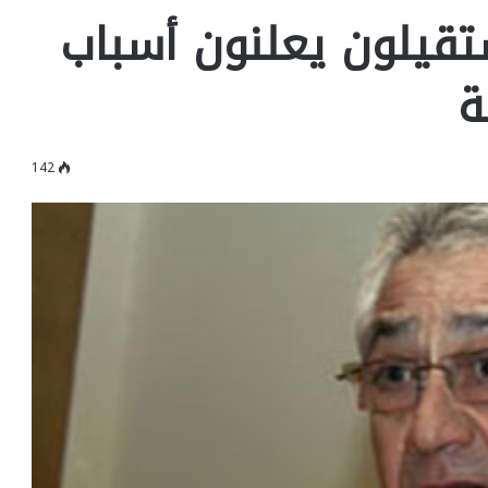
ستقيلون يعلنون أسباب
ة
142