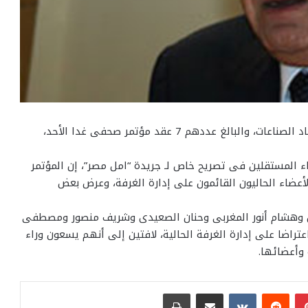
يعتزم أعضاء مجلس إدارة غرفة الدباغة المستقيلون باتحاد الصناعات، والبالغ عددهم 7 عقد مؤتمر صحفى غدا الأحد،
 المستقلين فى تصريح خاص لـ جريدة “امل مصر”، إن المؤتمر
لأعضاء الحاليون القائمون على إدارة الغرفة، وعرض بعض
 وهشام أنور المغربى وحنان الصعيدى وشريف منصور ومصطفى
تراضا على إدارة الغرفة الحالية، لافتين إلى أنهم يسعون وراء
وأعضائها.
بينتيريست
مشاركة عبر البريد
طباعة