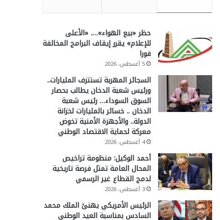
حظر «بيع الهواء»…. «الأعلى
للإعلام» يقرر إيقاف البرامج المخالفة
فورا
5 أغسطس، 2026
السجائر المهربة تستنزف المليارات..
ورئيس شعبة الدخان يطالب بحصار
السوق السوداء… رئيس شعبة
الدخان .. خسائر بالمليارات لخزانة
الدولة.. والأجهزة الأمنية تخوض
معركة لحماية الاقتصاد الوطني
4 أغسطس، 2026
أحمد الوكيل: منظومة تراخيص
المحال العامة تمثل فرصة تاريخية
لدمج القطاع غير الرسمي
3 أغسطس، 2026
الرئيس الأمريكي يهنئ الملك محمد
السادس بمناسبة العيد الوطني