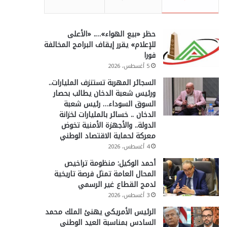
حظر «بيع الهواء»…. «الأعلى
للإعلام» يقرر إيقاف البرامج المخالفة
فورا
5 أغسطس، 2026
السجائر المهربة تستنزف المليارات..
ورئيس شعبة الدخان يطالب بحصار
السوق السوداء… رئيس شعبة
الدخان .. خسائر بالمليارات لخزانة
الدولة.. والأجهزة الأمنية تخوض
معركة لحماية الاقتصاد الوطني
4 أغسطس، 2026
أحمد الوكيل: منظومة تراخيص
المحال العامة تمثل فرصة تاريخية
لدمج القطاع غير الرسمي
3 أغسطس، 2026
الرئيس الأمريكي يهنئ الملك محمد
السادس بمناسبة العيد الوطني