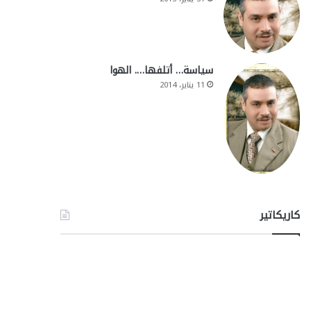
سياسة… أتلفها…. الهوا
11 يناير، 2014
كاريكاتير