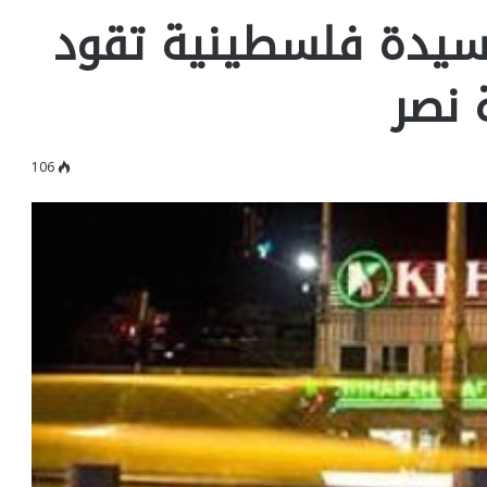
سيدة فلسطينية تقود
 نصر
106