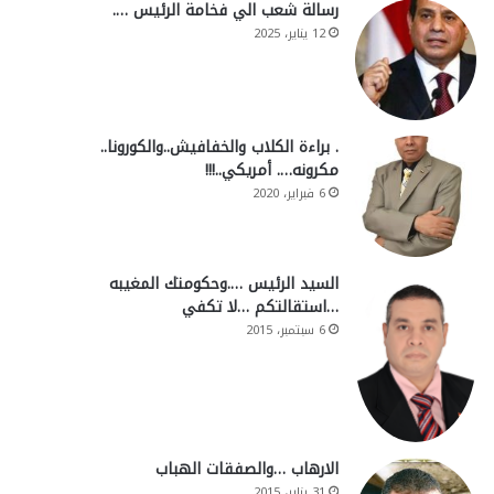
رسالة شعب الي فخامة الرئيس ….
12 يناير، 2025
. براءة الكلاب والخفافيش..والكورونا..
مكرونه…. أمريكي..!!!
6 فبراير، 2020
السيد الرئيس ….وحكومتك المغيبه
…استقالتكم …لا تكفي
6 سبتمبر، 2015
الارهاب …والصفقات الهباب
31 يناير، 2015