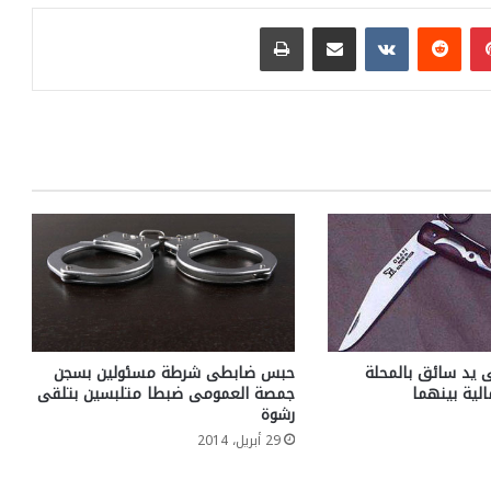
بينتيريست
مشاركة عبر البريد
طباعة
 يد سائق بالمحلة
حبس ضابطى شرطة مسئولين بسجن
لية بينهما
جمصة العمومى ضبطا متلبسين بتلقى
رشوة
29 أبريل، 2014