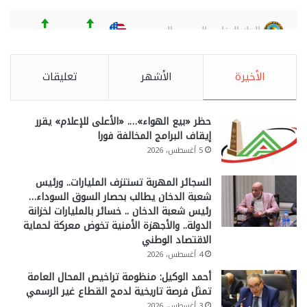
الأخيرة
الأشهر
تعليقات
حظر «بيع الهواء»…. «الأعلى للإعلام» يقرر
إيقاف البرامج المخالفة فورا
5 أغسطس، 2026
السجائر المهربة تستنزف المليارات.. ورئيس
شعبة الدخان يطالب بحصار السوق السوداء…
رئيس شعبة الدخان .. خسائر بالمليارات لخزانة
الدولة.. والأجهزة الأمنية تخوض معركة لحماية
الاقتصاد الوطني
4 أغسطس، 2026
أحمد الوكيل: منظومة تراخيص المحال العامة
تمثل فرصة تاريخية لدمج القطاع غير الرسمي
3 أغسطس، 2026