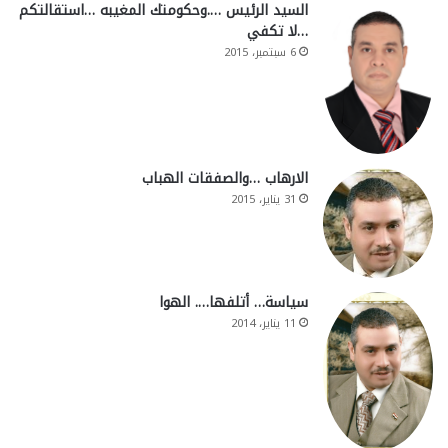
السيد الرئيس ….وحكومتك المغيبه …استقالتكم
…لا تكفي
6 سبتمبر، 2015
الارهاب …والصفقات الهباب
31 يناير، 2015
سياسة… أتلفها…. الهوا
11 يناير، 2014