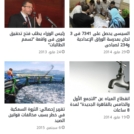
السيسى يحصل على 7341 فى 3
رئيس الوزراء يطلب فتح تحقيق
لجان بمدرسة الوراق الإعدادية
فورى فى واقعة “تسمم
و234 لصباحى
الطالبات”
29 مايو، 2014
24 مايو، 2013
انقطاع المياه عن “التجمع الأول
والخامس بالقاهرة الجديدة” لمدة
تقرير إحصائي: الثروة السمكية
8 ساعات
في خطر بسبب مخالفات قوانين
19 مايو، 2014
الصيد
6 سبتمبر، 2015