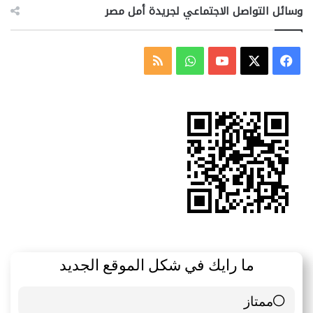
وسائل التواصل الاجتماعي لجريدة أمل مصر
‫X
فيسبوك
‫YouTube
واتساب
ملخص
الموقع
RSS
ما رايك في شكل الموقع الجديد
ممتاز
6 ( 85.71 % )