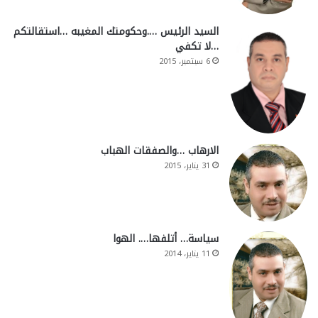
السيد الرئيس ….وحكومتك المغيبه …استقالتكم
…لا تكفي
6 سبتمبر، 2015
الارهاب …والصفقات الهباب
31 يناير، 2015
سياسة… أتلفها…. الهوا
11 يناير، 2014