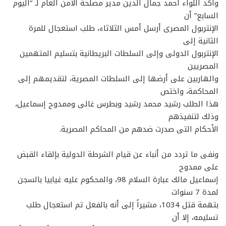
وأكد اللواء أحمد جمال الدين مدير مصلحة الأمن العام لـ “اليوم
السابع” أن
الإنتربول المصرى أرسل أمس الثلاثاء، طلب استعجال للمرة
الثانية إلى
الإنتربول الدولى وإلى السلطات البريطانية بتسليم المتهمين
المصريين
والهاربين على أرضها إلى السلطات المصرية، لتقديمهم إلى
المحاكمة، واختص
هذا الطلب رشيد محمد رشيد وبطرس غالى وممدوح إسماعيل،
وذلك لتنفيذهم
الأحكام التى صدرت ضدهم من المحاكم المصرية.
ونفى ما تردد من أنباء عن قيام الشرطة الدولية بإلقاء القبض
على ممدوح
إسماعيل مالك عبارة السلام 98، والمحكوم عليه غيابيا بالسجن
لمدة 7 سنوات
بتهمة قتل 1034، مشيراً إلى أنه بالفعل تم استعجال طلب
تسليمه، إلا أن