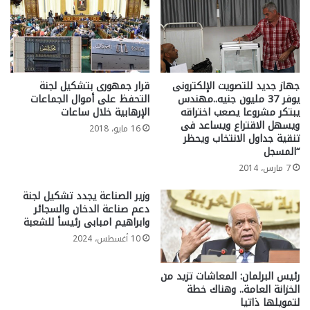
جهاز جديد للتصويت الإلكترونى
قرار جمهورى بتشكيل لجنة
يوفر 37 مليون جنيه..مهندس
التحفظ على أموال الجماعات
يبتكر مشروعا يصعب اختراقه
الإرهابية خلال ساعات
ويسهل الاقتراع ويساعد فى
16 مايو، 2018
تنقية جداول الانتخاب ويحظر
“المسجل
7 مارس، 2014
وزير الصناعة يجدد تشكيل لجنة
دعم صناعة الدخان والسجائر
وابراهيم امبابى رئيسأ للشعبة
10 أغسطس، 2024
رئيس البرلمان: المعاشات تزيد من
الخزانة العامة.. وهناك خطة
لتمويلها ذاتيا