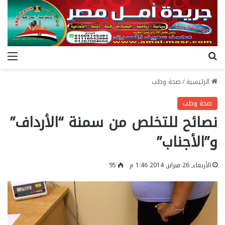
بحث عن
الق
الرئيسية
/
صحة وطب
صحة وطب
نصائح للتخلص من سمنة “الأرداف”
و”الأجناب”
الأربعاء, 26 فبراير, 2014 1:46 م
95