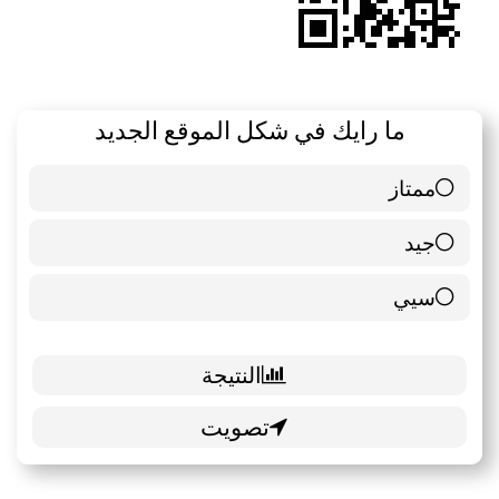
ما رايك في شكل الموقع الجديد
ممتاز
6 ( 85.71 % )
جيد
0 ( 0 % )
سيي
1 ( 14.29 % )