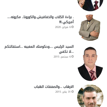
. براءة الكلاب والخفافيش..والكورونا.. مكرونه….
أمريكي..!!!
6 فبراير، 2020
السيد الرئيس ….وحكومتك المغيبه …استقالتكم
…لا تكفي
6 سبتمبر، 2015
الارهاب …والصفقات الهباب
31 يناير، 2015