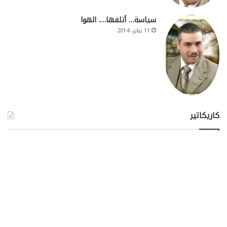
سياسة… أتلفها…. الهوا
11 يناير، 2014
كاريكاتير