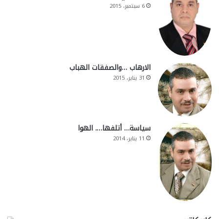
6 سبتمبر، 2015
الارهاب …والصفقات الهباب
31 يناير، 2015
سياسة… أتلفها…. الهوا
11 يناير، 2014