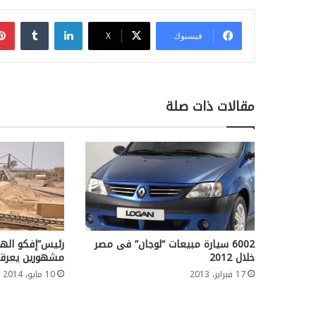
لينكدإن
فيسبوك
‫X
مقالات ذات صلة
6002 سيارة مبيعات “لوجان” فى مصر
رئيس”إفكو الهن
خلال 2012
مشهورين يعرقل
17 فبراير، 2013
10 مايو، 2014