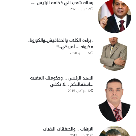
رسالة شعب الي فخامة الرئيس ….
12 يناير، 2025
. براءة الكلاب والخفافيش..والكورونا..
مكرونه…. أمريكي..!!!
6 فبراير، 2020
السيد الرئيس ….وحكومتك المغيبه
…استقالتكم …لا تكفي
6 سبتمبر، 2015
الارهاب …والصفقات الهباب
31 يناير، 2015