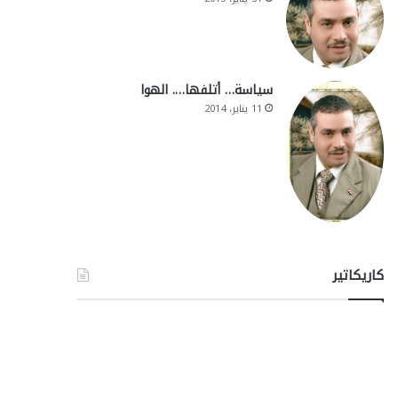
سياسة… أتلفها…. الهوا
11 يناير، 2014
كاريكاتير