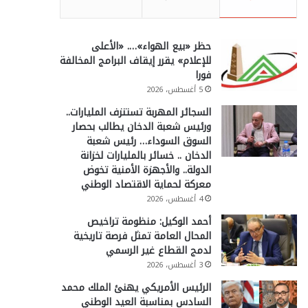
حظر «بيع الهواء»…. «الأعلى
للإعلام» يقرر إيقاف البرامج المخالفة
فورا
5 أغسطس، 2026
السجائر المهربة تستنزف المليارات..
ورئيس شعبة الدخان يطالب بحصار
السوق السوداء… رئيس شعبة
الدخان .. خسائر بالمليارات لخزانة
الدولة.. والأجهزة الأمنية تخوض
معركة لحماية الاقتصاد الوطني
4 أغسطس، 2026
أحمد الوكيل: منظومة تراخيص
المحال العامة تمثل فرصة تاريخية
لدمج القطاع غير الرسمي
3 أغسطس، 2026
الرئيس الأمريكي يهنئ الملك محمد
السادس بمناسبة العيد الوطني